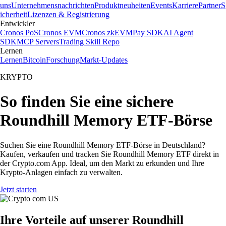
uns
Unternehmensnachrichten
Produktneuheiten
Events
Karriere
Partner
S
icherheit
Lizenzen & Registrierung
Entwickler
Cronos PoS
Cronos EVM
Cronos zkEVM
Pay SDK
AI Agent
SDK
MCP Servers
Trading Skill Repo
Lernen
Lernen
Bitcoin
Forschung
Markt-Updates
KRYPTO
So finden Sie eine sichere
Roundhill Memory ETF-Börse
Suchen Sie eine Roundhill Memory ETF-Börse in Deutschland?
Kaufen, verkaufen und tracken Sie Roundhill Memory ETF direkt in
der Crypto.com App. Ideal, um den Markt zu erkunden und Ihre
Krypto-Anlagen einfach zu verwalten.
Jetzt starten
Ihre Vorteile auf unserer Roundhill