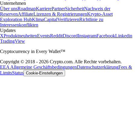
Unternehmen
Über uns
Roadmap
Karriere
Partner
Sicherheit
Nachweis der
Reserven
Affiliate
Lizenzen & Registrierungen
Krypto-Asset
Exploration Hub
Klima
Capital
Verifizieren
Richtlinie zu
Interessenkonflikten
Updates
X
Produktneuheiten
Events
Reddit
Discord
Instagram
Facebook
Linkedin
TradingView
Cryptocurrency in Every Wallet™
Copyright © 2018 - 2026 Crypto.com. Alle Rechte vorbehalten.
EEA Allgemeine Geschäftsbedingungen
Datenschutzerklärung
Fees &
Limits
Status
Cookie-Einstellungen