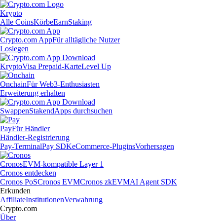
Krypto
Alle Coins
Körbe
Earn
Staking
Crypto.com App
Für alltägliche Nutzer
Loslegen
Krypto
Visa Prepaid-Karte
Level Up
Onchain
Für Web3-Enthusiasten
Erweiterung erhalten
Swappen
Staken
dApps durchsuchen
Pay
Für Händler
Händler-Registrierung
Pay-Terminal
Pay SDK
eCommerce-Plugins
Vorhersagen
Cronos
EVM-kompatible Layer 1
Cronos entdecken
Cronos PoS
Cronos EVM
Cronos zkEVM
AI Agent SDK
Erkunden
Affiliate
Institutionen
Verwahrung
Crypto.com
Über