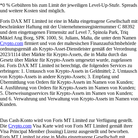
*0 % Gebühren bis zum Limit der jeweiligen Level-Up-Stufe. Spreads
und weitere Kosten sind möglich.
Foris DAX MT Limited ist eine in Malta eingetragene Gesellschaft mit
beschränkter Haftung mit der Unternehmensregisternummer C 88392
und dem eingetragenen Firmensitz auf Level 7, Spinola Park, Triq
Mikiel Ang Borg, SPK 1000, St. Julians, Malta, die unter dem Namen
Crypto.com
firmiert und von der maltesischen Finanzaufsichtsbehörde
ordnungsgemäß als Krypto-Asset-Dienstleister gemäß der Verordnung
2023/1114 über Märkte für Krypto-Assets, die in Malta durch das
Gesetz über Märkte für Krypto-Assets umgesetzt wurde, zugelassen
ist. Foris DAX MT Limited ist berechtigt, die folgenden Services zu
erbringen: 1. Umtausch von Krypto-Assets in Geldmittel; 2. Umtausch
von Krypto-Assets in andere Krypto-Assets; 3. Empfang und
Übermittlung von Orders für Krypto-Assets im Namen von Kunden;
4. Ausführung von Orders für Krypto-Assets im Namen von Kunden;
5. Überweisungsservices für Krypto-Assets im Namen von Kunden;
und 6. Verwahrung und Verwaltung von Krypto-Assets im Namen von
Kunden.
Das Cash-Konto wird von Foris MT Limited zur Verfügung gestellt.
Die
Crypto.com
Visa Karte wird von Foris MT Limited gemäß ihrer
Visa Principal Member (Issuing) Lizenz ausgestellt und beworben.
Foris MT Limited ist eine in Malta eingetragene Gesellschaft mit