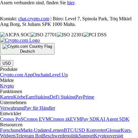
Assets verbunden sind, finden Sie
hier
.
Kontakt:
chat.crypto.com
| Büro: Level 7, Spinola Park, Triq Mikiel
Ang Borg, St Julians SPK 1000 Malta.
Deutsch
|
USD
Produkte
Crypto.com App
Onchain
Level Up
Märkte
Krypto
Funktionen
Karten
Körbe
Earn
Staking
DeFi Staking
Pay
Prime
Unternehmen
Verwahrung
Pay für Händler
Entwickler
Cronos PoS
Cronos EVM
Cronos zkEVM
Pay SDK
AI Agent SDK
Ressourcen
Forschung
Markt-Updates
Lernen
BTC/USD Konverter
Glossar
Kurs-
Widgets
Telegram Bot
Beschwerdepolitik
Support
Kryptooversigt