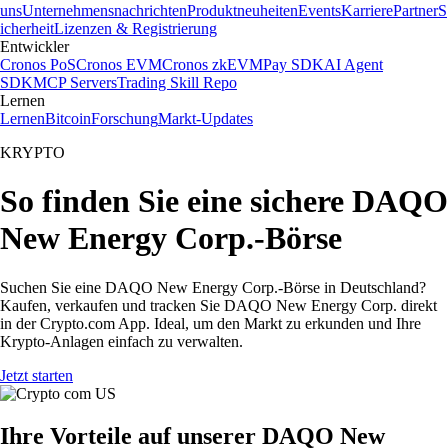
uns
Unternehmensnachrichten
Produktneuheiten
Events
Karriere
Partner
S
icherheit
Lizenzen & Registrierung
Entwickler
Cronos PoS
Cronos EVM
Cronos zkEVM
Pay SDK
AI Agent
SDK
MCP Servers
Trading Skill Repo
Lernen
Lernen
Bitcoin
Forschung
Markt-Updates
KRYPTO
So finden Sie eine sichere DAQO
New Energy Corp.-Börse
Suchen Sie eine DAQO New Energy Corp.-Börse in Deutschland?
Kaufen, verkaufen und tracken Sie DAQO New Energy Corp. direkt
in der Crypto.com App. Ideal, um den Markt zu erkunden und Ihre
Krypto-Anlagen einfach zu verwalten.
Jetzt starten
Ihre Vorteile auf unserer DAQO New