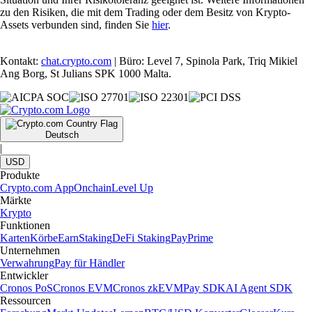
zu den Risiken, die mit dem Trading oder dem Besitz von Krypto-
Assets verbunden sind, finden Sie
hier
.
Kontakt:
chat.crypto.com
| Büro: Level 7, Spinola Park, Triq Mikiel
Ang Borg, St Julians SPK 1000 Malta.
Deutsch
|
USD
Produkte
Crypto.com App
Onchain
Level Up
Märkte
Krypto
Funktionen
Karten
Körbe
Earn
Staking
DeFi Staking
Pay
Prime
Unternehmen
Verwahrung
Pay für Händler
Entwickler
Cronos PoS
Cronos EVM
Cronos zkEVM
Pay SDK
AI Agent SDK
Ressourcen