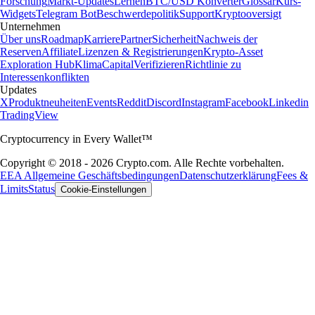
Forschung
Markt-Updates
Lernen
BTC/USD Konverter
Glossar
Kurs-
Widgets
Telegram Bot
Beschwerdepolitik
Support
Kryptooversigt
Unternehmen
Über uns
Roadmap
Karriere
Partner
Sicherheit
Nachweis der
Reserven
Affiliate
Lizenzen & Registrierungen
Krypto-Asset
Exploration Hub
Klima
Capital
Verifizieren
Richtlinie zu
Interessenkonflikten
Updates
X
Produktneuheiten
Events
Reddit
Discord
Instagram
Facebook
Linkedin
TradingView
Cryptocurrency in Every Wallet™
Copyright © 2018 - 2026 Crypto.com. Alle Rechte vorbehalten.
EEA Allgemeine Geschäftsbedingungen
Datenschutzerklärung
Fees &
Limits
Status
Cookie-Einstellungen