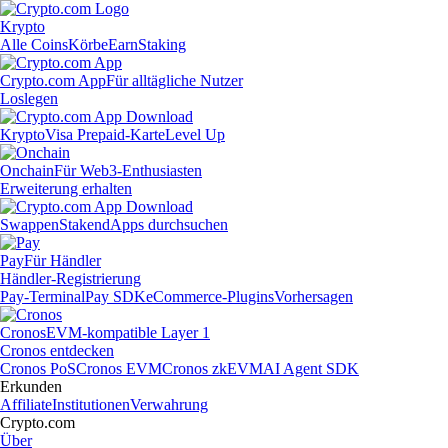
Krypto
Alle Coins
Körbe
Earn
Staking
Crypto.com App
Für alltägliche Nutzer
Loslegen
Krypto
Visa Prepaid-Karte
Level Up
Onchain
Für Web3-Enthusiasten
Erweiterung erhalten
Swappen
Staken
dApps durchsuchen
Pay
Für Händler
Händler-Registrierung
Pay-Terminal
Pay SDK
eCommerce-Plugins
Vorhersagen
Cronos
EVM-kompatible Layer 1
Cronos entdecken
Cronos PoS
Cronos EVM
Cronos zkEVM
AI Agent SDK
Erkunden
Affiliate
Institutionen
Verwahrung
Crypto.com
Über