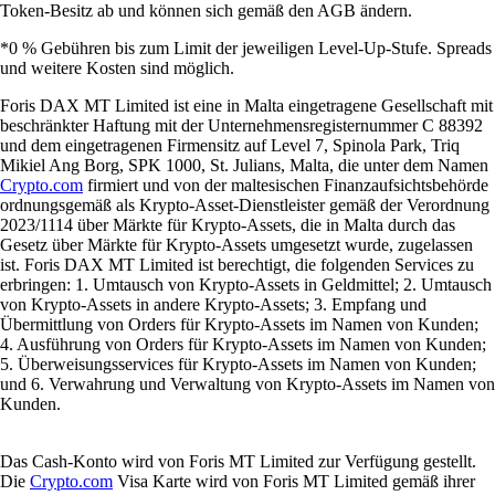
Token-Besitz ab und können sich gemäß den AGB ändern.
*0 % Gebühren bis zum Limit der jeweiligen Level-Up-Stufe. Spreads
und weitere Kosten sind möglich.
Foris DAX MT Limited ist eine in Malta eingetragene Gesellschaft mit
beschränkter Haftung mit der Unternehmensregisternummer C 88392
und dem eingetragenen Firmensitz auf Level 7, Spinola Park, Triq
Mikiel Ang Borg, SPK 1000, St. Julians, Malta, die unter dem Namen
Crypto.com
firmiert und von der maltesischen Finanzaufsichtsbehörde
ordnungsgemäß als Krypto-Asset-Dienstleister gemäß der Verordnung
2023/1114 über Märkte für Krypto-Assets, die in Malta durch das
Gesetz über Märkte für Krypto-Assets umgesetzt wurde, zugelassen
ist. Foris DAX MT Limited ist berechtigt, die folgenden Services zu
erbringen: 1. Umtausch von Krypto-Assets in Geldmittel; 2. Umtausch
von Krypto-Assets in andere Krypto-Assets; 3. Empfang und
Übermittlung von Orders für Krypto-Assets im Namen von Kunden;
4. Ausführung von Orders für Krypto-Assets im Namen von Kunden;
5. Überweisungsservices für Krypto-Assets im Namen von Kunden;
und 6. Verwahrung und Verwaltung von Krypto-Assets im Namen von
Kunden.
Das Cash-Konto wird von Foris MT Limited zur Verfügung gestellt.
Die
Crypto.com
Visa Karte wird von Foris MT Limited gemäß ihrer