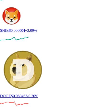
SHIB
$
0.000004
+
2.09
%
DOGE
$
0.060463
-0.20
%