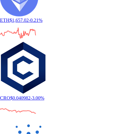
ETH
$
1,657.02
-0.21
%
CRO
$
0.040982
-3.00
%