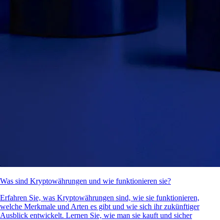
Was sind Kryptowährungen und wie funktionieren sie?
Erfahren Sie, was Kryptowährungen sind, wie sie funktionieren,
welche Merkmale und Arten es gibt und wie sich ihr zukünftiger
Ausblick entwickelt. Lernen Sie, wie man sie kauft und sicher