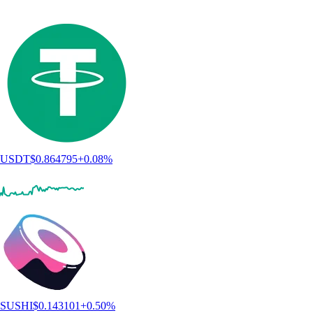
USDT
$
0.864795
+
0.08
%
SUSHI
$
0.143101
+
0.50
%