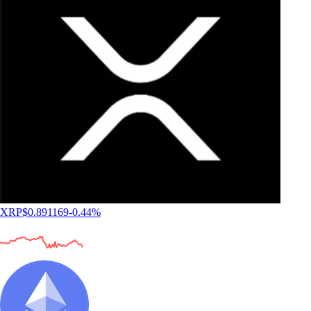
XRP
$
0.891169
-0.44
%