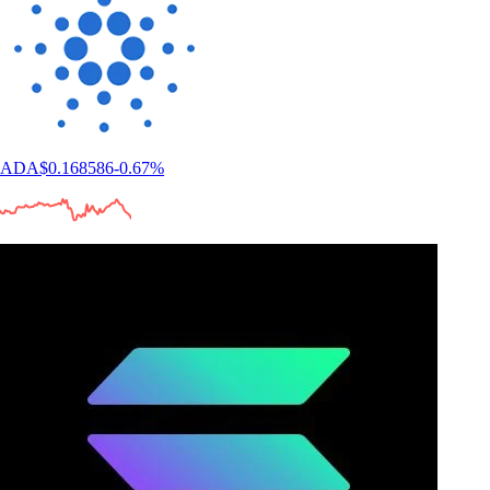
ADA
$
0.168586
-0.67
%