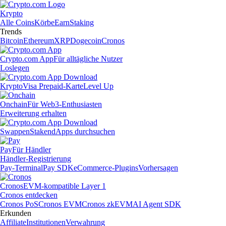
Krypto
Alle Coins
Körbe
Earn
Staking
Trends
Bitcoin
Ethereum
XRP
Dogecoin
Cronos
Crypto.com App
Für alltägliche Nutzer
Loslegen
Krypto
Visa Prepaid-Karte
Level Up
Onchain
Für Web3-Enthusiasten
Erweiterung erhalten
Swappen
Staken
dApps durchsuchen
Pay
Für Händler
Händler-Registrierung
Pay-Terminal
Pay SDK
eCommerce-Plugins
Vorhersagen
Cronos
EVM-kompatible Layer 1
Cronos entdecken
Cronos PoS
Cronos EVM
Cronos zkEVM
AI Agent SDK
Erkunden
Affiliate
Institutionen
Verwahrung