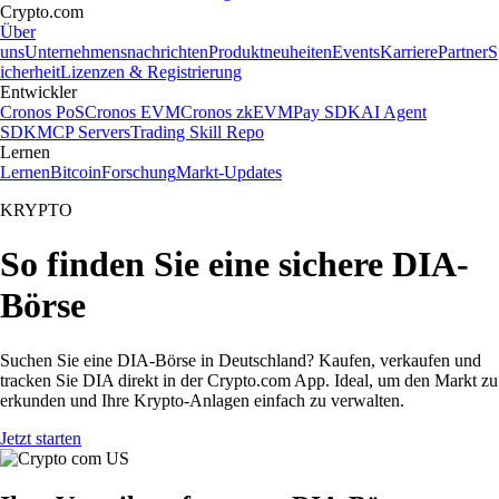
Crypto.com
Über
uns
Unternehmensnachrichten
Produktneuheiten
Events
Karriere
Partner
S
icherheit
Lizenzen & Registrierung
Entwickler
Cronos PoS
Cronos EVM
Cronos zkEVM
Pay SDK
AI Agent
SDK
MCP Servers
Trading Skill Repo
Lernen
Lernen
Bitcoin
Forschung
Markt-Updates
KRYPTO
So finden Sie eine sichere DIA-
Börse
Suchen Sie eine DIA-Börse in Deutschland? Kaufen, verkaufen und
tracken Sie DIA direkt in der Crypto.com App. Ideal, um den Markt zu
erkunden und Ihre Krypto-Anlagen einfach zu verwalten.
Jetzt starten