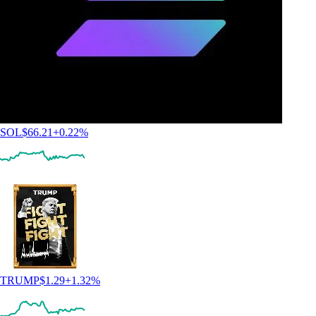
SOL
$
66.21
+
0.22
%
TRUMP
$
1.29
+
1.32
%