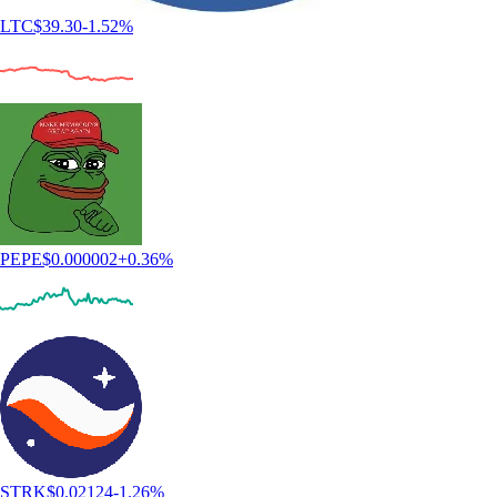
LTC
$
39.30
-1.52
%
PEPE
$
0.000002
+
0.36
%
STRK
$
0.02124
-1.26
%