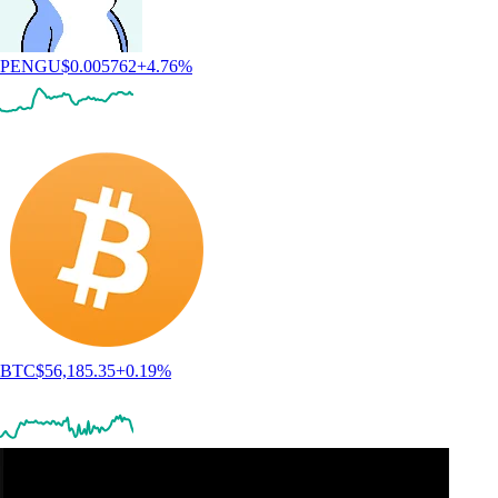
PENGU
$
0.005762
+
4.76
%
BTC
$
56,185.35
+
0.19
%