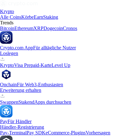
Krypto
Alle Coins
Körbe
Earn
Staking
Trends
Bitcoin
Ethereum
XRP
Dogecoin
Cronos
Crypto.com App
Für alltägliche Nutzer
Loslegen
Krypto
Visa Prepaid-Karte
Level Up
Onchain
Für Web3-Enthusiasten
Erweiterung erhalten
Swappen
Staken
dApps durchsuchen
Pay
Für Händler
Händler-Registrierung
Pay-Terminal
Pay SDK
eCommerce-Plugins
Vorhersagen