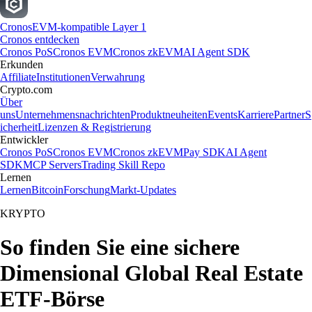
Cronos
EVM-kompatible Layer 1
Cronos entdecken
Cronos PoS
Cronos EVM
Cronos zkEVM
AI Agent SDK
Erkunden
Affiliate
Institutionen
Verwahrung
Crypto.com
Über
uns
Unternehmensnachrichten
Produktneuheiten
Events
Karriere
Partner
S
icherheit
Lizenzen & Registrierung
Entwickler
Cronos PoS
Cronos EVM
Cronos zkEVM
Pay SDK
AI Agent
SDK
MCP Servers
Trading Skill Repo
Lernen
Lernen
Bitcoin
Forschung
Markt-Updates
KRYPTO
So finden Sie eine sichere
Dimensional Global Real Estate
ETF-Börse