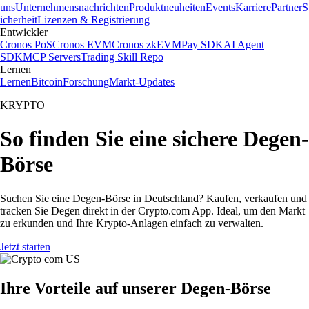
uns
Unternehmensnachrichten
Produktneuheiten
Events
Karriere
Partner
S
icherheit
Lizenzen & Registrierung
Entwickler
Cronos PoS
Cronos EVM
Cronos zkEVM
Pay SDK
AI Agent
SDK
MCP Servers
Trading Skill Repo
Lernen
Lernen
Bitcoin
Forschung
Markt-Updates
KRYPTO
So finden Sie eine sichere Degen-
Börse
Suchen Sie eine Degen-Börse in Deutschland? Kaufen, verkaufen und
tracken Sie Degen direkt in der Crypto.com App. Ideal, um den Markt
zu erkunden und Ihre Krypto-Anlagen einfach zu verwalten.
Jetzt starten
Ihre Vorteile auf unserer Degen-Börse