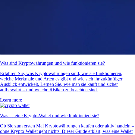
Was sind Kryptowährungen und wie funktionieren sie?
Erfahren Sie, was Kryptowährungen sind, wie sie funktionieren,
welche Merkmale und Arten es gibt und wie sich ihr zukünftiger
Ausblick entwickelt. Lernen Sie, wie man sie kauft und sicher
aufbewahrt – und welche Risiken zu beachten sind.
Learn more
Was ist eine Krypto-Wallet und wie funktioniert sie?
Ob Sie zum ersten Mal Kryptowährungen kaufen oder aktiv handeln –
ohne Krypto-Wallet geht nichts. Dieser Guide erklärt, was eine Wallet