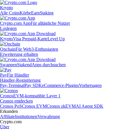
Krypto
Alle Coins
Körbe
Earn
Staking
Crypto.com App
Für alltägliche Nutzer
Loslegen
Krypto
Visa Prepaid-Karte
Level Up
Onchain
Für Web3-Enthusiasten
Erweiterung erhalten
Swappen
Staken
dApps durchsuchen
Pay
Für Händler
Händler-Registrierung
Pay-Terminal
Pay SDK
eCommerce-Plugins
Vorhersagen
Cronos
EVM-kompatible Layer 1
Cronos entdecken
Cronos PoS
Cronos EVM
Cronos zkEVM
AI Agent SDK
Erkunden
Affiliate
Institutionen
Verwahrung
Crypto.com
Über