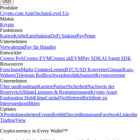
USD
Produkte
Crypto.com App
Onchain
Level Up
Märkte
Krypto
Funktionen
Karten
Körbe
Earn
Staking
DeFi Staking
Pay
Prime
Unternehmen
Verwahrung
Pay für Händler
Entwickler
Cronos PoS
Cronos EVM
Cronos zkEVM
Pay SDK
AI Agent SDK
Ressourcen
Forschung
Markt-Updates
Lernen
BTC/USD Konverter
Glossar
Kurs-
Widgets
Telegram Bot
Beschwerdepolitik
Support
Kryptooversigt
Unternehmen
Über uns
Roadmap
Karriere
Partner
Sicherheit
Nachweis der
Reserven
Affiliate
Lizenzen & Registrierungen
Krypto-Asset
Exploration Hub
Klima
Capital
Verifizieren
Richtlinie zu
Interessenkonflikten
Updates
X
Produktneuheiten
Events
Reddit
Discord
Instagram
Facebook
Linkedin
TradingView
Cryptocurrency in Every Wallet™