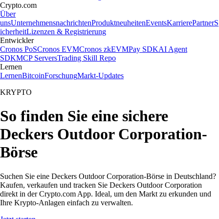
Crypto.com
Über
uns
Unternehmensnachrichten
Produktneuheiten
Events
Karriere
Partner
S
icherheit
Lizenzen & Registrierung
Entwickler
Cronos PoS
Cronos EVM
Cronos zkEVM
Pay SDK
AI Agent
SDK
MCP Servers
Trading Skill Repo
Lernen
Lernen
Bitcoin
Forschung
Markt-Updates
KRYPTO
So finden Sie eine sichere
Deckers Outdoor Corporation-
Börse
Suchen Sie eine Deckers Outdoor Corporation-Börse in Deutschland?
Kaufen, verkaufen und tracken Sie Deckers Outdoor Corporation
direkt in der Crypto.com App. Ideal, um den Markt zu erkunden und
Ihre Krypto-Anlagen einfach zu verwalten.