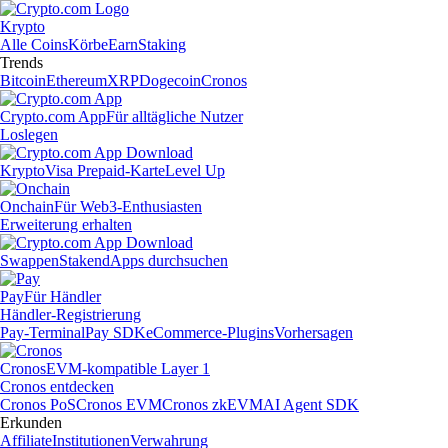
Krypto
Alle Coins
Körbe
Earn
Staking
Trends
Bitcoin
Ethereum
XRP
Dogecoin
Cronos
Crypto.com App
Für alltägliche Nutzer
Loslegen
Krypto
Visa Prepaid-Karte
Level Up
Onchain
Für Web3-Enthusiasten
Erweiterung erhalten
Swappen
Staken
dApps durchsuchen
Pay
Für Händler
Händler-Registrierung
Pay-Terminal
Pay SDK
eCommerce-Plugins
Vorhersagen
Cronos
EVM-kompatible Layer 1
Cronos entdecken
Cronos PoS
Cronos EVM
Cronos zkEVM
AI Agent SDK
Erkunden
Affiliate
Institutionen
Verwahrung