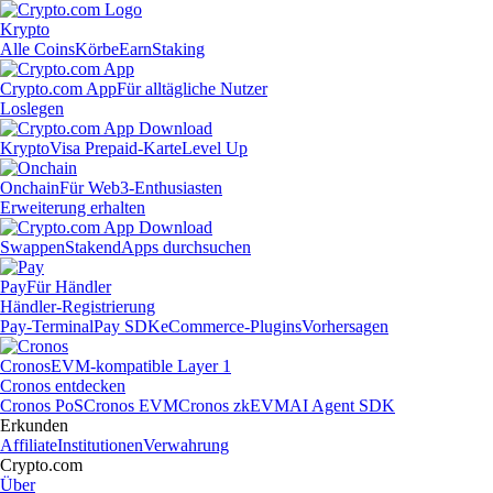
Krypto
Alle Coins
Körbe
Earn
Staking
Crypto.com App
Für alltägliche Nutzer
Loslegen
Krypto
Visa Prepaid-Karte
Level Up
Onchain
Für Web3-Enthusiasten
Erweiterung erhalten
Swappen
Staken
dApps durchsuchen
Pay
Für Händler
Händler-Registrierung
Pay-Terminal
Pay SDK
eCommerce-Plugins
Vorhersagen
Cronos
EVM-kompatible Layer 1
Cronos entdecken
Cronos PoS
Cronos EVM
Cronos zkEVM
AI Agent SDK
Erkunden
Affiliate
Institutionen
Verwahrung
Crypto.com
Über