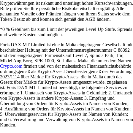
Kryptowährungen ist riskant und unterliegt hohen Kursschwankungen.
Bitte prüfen Sie Ihre persönliche Risikobereitschaft sorgfältig. Alle
genannten Vorteile oder Prämien hängen von Ihrem Status sowie dem
Token-Besitz ab und können sich gemäß den AGB ändern.
*0 % Gebühren bis zum Limit der jeweiligen Level-Up-Stufe. Spreads
und weitere Kosten sind möglich.
Foris DAX MT Limited ist eine in Malta eingetragene Gesellschaft mit
beschränkter Haftung mit der Unternehmensregisternummer C 88392
und dem eingetragenen Firmensitz auf Level 7, Spinola Park, Triq
Mikiel Ang Borg, SPK 1000, St. Julians, Malta, die unter dem Namen
Crypto.com
firmiert und von der maltesischen Finanzaufsichtsbehörde
ordnungsgemäß als Krypto-Asset-Dienstleister gemäß der Verordnung
2023/1114 über Märkte für Krypto-Assets, die in Malta durch das
Gesetz über Märkte für Krypto-Assets umgesetzt wurde, zugelassen
ist. Foris DAX MT Limited ist berechtigt, die folgenden Services zu
erbringen: 1. Umtausch von Krypto-Assets in Geldmittel; 2. Umtausch
von Krypto-Assets in andere Krypto-Assets; 3. Empfang und
Übermittlung von Orders für Krypto-Assets im Namen von Kunden;
4. Ausführung von Orders für Krypto-Assets im Namen von Kunden;
5. Überweisungsservices für Krypto-Assets im Namen von Kunden;
und 6. Verwahrung und Verwaltung von Krypto-Assets im Namen von
Kunden.