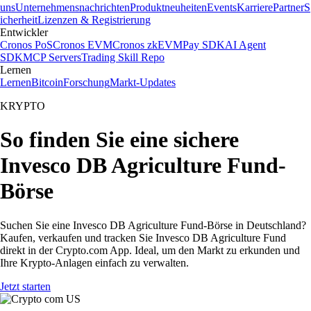
uns
Unternehmensnachrichten
Produktneuheiten
Events
Karriere
Partner
S
icherheit
Lizenzen & Registrierung
Entwickler
Cronos PoS
Cronos EVM
Cronos zkEVM
Pay SDK
AI Agent
SDK
MCP Servers
Trading Skill Repo
Lernen
Lernen
Bitcoin
Forschung
Markt-Updates
KRYPTO
So finden Sie eine sichere
Invesco DB Agriculture Fund-
Börse
Suchen Sie eine Invesco DB Agriculture Fund-Börse in Deutschland?
Kaufen, verkaufen und tracken Sie Invesco DB Agriculture Fund
direkt in der Crypto.com App. Ideal, um den Markt zu erkunden und
Ihre Krypto-Anlagen einfach zu verwalten.
Jetzt starten