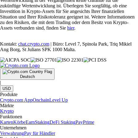
Wertentwicklung in der Vergangenheit keine Garantie für die
zukünftige Wertentwicklung ist. Überlegen Sie sorgfältig, ob eine
Investition in Krypto-Assets für Sie angesichts Ihrer finanziellen
Situation und Ihrer Risikotoleranz geeignet ist. Weitere Informationen
zu den Risiken, die mit dem Trading oder dem Besitz von Krypto-
Assets verbunden sind, finden Sie
hier
.
Kontakt:
chat.crypto.com
| Büro: Level 7, Spinola Park, Triq Mikiel
Ang Borg, St Julians SPK 1000 Malta.
Deutsch
|
USD
Produkte
Crypto.com App
Onchain
Level Up
Märkte
Krypto
Funktionen
Karten
Körbe
Earn
Staking
DeFi Staking
Pay
Prime
Unternehmen
Verwahrung
Pay für Händler