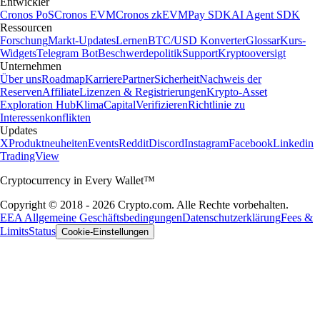
Entwickler
Cronos PoS
Cronos EVM
Cronos zkEVM
Pay SDK
AI Agent SDK
Ressourcen
Forschung
Markt-Updates
Lernen
BTC/USD Konverter
Glossar
Kurs-
Widgets
Telegram Bot
Beschwerdepolitik
Support
Kryptooversigt
Unternehmen
Über uns
Roadmap
Karriere
Partner
Sicherheit
Nachweis der
Reserven
Affiliate
Lizenzen & Registrierungen
Krypto-Asset
Exploration Hub
Klima
Capital
Verifizieren
Richtlinie zu
Interessenkonflikten
Updates
X
Produktneuheiten
Events
Reddit
Discord
Instagram
Facebook
Linkedin
TradingView
Cryptocurrency in Every Wallet™
Copyright © 2018 - 2026 Crypto.com. Alle Rechte vorbehalten.
EEA Allgemeine Geschäftsbedingungen
Datenschutzerklärung
Fees &
Limits
Status
Cookie-Einstellungen