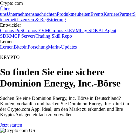
Crypto.com
Über
uns
Unternehmensnachrichten
Produktneuheiten
Events
Karriere
Partner
S
icherheit
Lizenzen & Registrierung
Entwickler
Cronos PoS
Cronos EVM
Cronos zkEVM
Pay SDK
AI Agent
SDK
MCP Servers
Trading Skill Repo
Lernen
Lernen
Bitcoin
Forschung
Markt-Updates
KRYPTO
So finden Sie eine sichere
Dominion Energy, Inc.-Börse
Suchen Sie eine Dominion Energy, Inc.-Börse in Deutschland?
Kaufen, verkaufen und tracken Sie Dominion Energy, Inc. direkt in
der Crypto.com App. Ideal, um den Markt zu erkunden und Ihre
Krypto-Anlagen einfach zu verwalten.
Jetzt starten