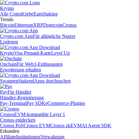
Krypto
Alle Coins
Körbe
Earn
Staking
Trends
Bitcoin
Ethereum
XRP
Dogecoin
Cronos
Crypto.com App
Für alltägliche Nutzer
Loslegen
Krypto
Visa Prepaid-Karte
Level Up
Onchain
Für Web3-Enthusiasten
Erweiterung erhalten
Swappen
Staken
dApps durchsuchen
Pay
Für Händler
Händler-Registrierung
Pay-Terminal
Pay SDK
eCommerce-Plugins
Cronos
EVM-kompatible Layer 1
Cronos entdecken
Cronos PoS
Cronos EVM
Cronos zkEVM
AI Agent SDK
Erkunden
Affiliate
Institutionen
Verwahrung