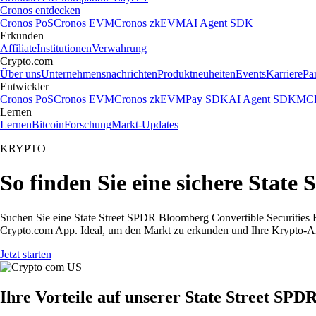
Cronos entdecken
Cronos PoS
Cronos EVM
Cronos zkEVM
AI Agent SDK
Erkunden
Affiliate
Institutionen
Verwahrung
Crypto.com
Über uns
Unternehmensnachrichten
Produktneuheiten
Events
Karriere
Pa
Entwickler
Cronos PoS
Cronos EVM
Cronos zkEVM
Pay SDK
AI Agent SDK
MCP
Lernen
Lernen
Bitcoin
Forschung
Markt-Updates
KRYPTO
So finden Sie eine sichere Stat
Suchen Sie eine State Street SPDR Bloomberg Convertible Securities 
Crypto.com App. Ideal, um den Markt zu erkunden und Ihre Krypto-An
Jetzt starten
Ihre Vorteile auf unserer State Street SP