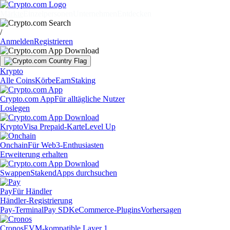
Märkte
Einzelpersonen
Unternehmen
Entdecken
/
Anmelden
Registrieren
Krypto
Alle Coins
Körbe
Earn
Staking
Crypto.com App
Für alltägliche Nutzer
Loslegen
Krypto
Visa Prepaid-Karte
Level Up
Onchain
Für Web3-Enthusiasten
Erweiterung erhalten
Swappen
Staken
dApps durchsuchen
Pay
Für Händler
Händler-Registrierung
Pay-Terminal
Pay SDK
eCommerce-Plugins
Vorhersagen
Cronos
EVM-kompatible Layer 1