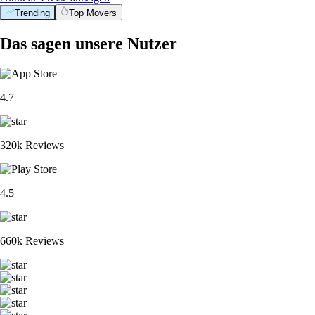
Trending
Top Movers
Das sagen unsere Nutzer
4.7
320k Reviews
4.5
660k Reviews