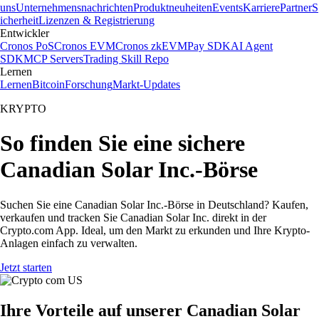
uns
Unternehmensnachrichten
Produktneuheiten
Events
Karriere
Partner
S
icherheit
Lizenzen & Registrierung
Entwickler
Cronos PoS
Cronos EVM
Cronos zkEVM
Pay SDK
AI Agent
SDK
MCP Servers
Trading Skill Repo
Lernen
Lernen
Bitcoin
Forschung
Markt-Updates
KRYPTO
So finden Sie eine sichere
Canadian Solar Inc.-Börse
Suchen Sie eine Canadian Solar Inc.-Börse in Deutschland? Kaufen,
verkaufen und tracken Sie Canadian Solar Inc. direkt in der
Crypto.com App. Ideal, um den Markt zu erkunden und Ihre Krypto-
Anlagen einfach zu verwalten.
Jetzt starten
Ihre Vorteile auf unserer Canadian Solar