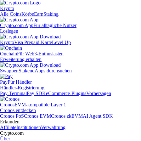
Krypto
Alle Coins
Körbe
Earn
Staking
Crypto.com App
Für alltägliche Nutzer
Loslegen
Krypto
Visa Prepaid-Karte
Level Up
Onchain
Für Web3-Enthusiasten
Erweiterung erhalten
Swappen
Staken
dApps durchsuchen
Pay
Für Händler
Händler-Registrierung
Pay-Terminal
Pay SDK
eCommerce-Plugins
Vorhersagen
Cronos
EVM-kompatible Layer 1
Cronos entdecken
Cronos PoS
Cronos EVM
Cronos zkEVM
AI Agent SDK
Erkunden
Affiliate
Institutionen
Verwahrung
Crypto.com
Über