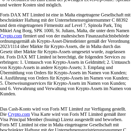
und weitere Kosten sind möglich.
Foris DAX MT Limited ist eine in Malta eingetragene Gesellschaft mit
beschränkter Haftung mit der Unternehmensregisternummer C 88392
und dem eingetragenen Firmensitz auf Level 7, Spinola Park, Triq
Mikiel Ang Borg, SPK 1000, St. Julians, Malta, die unter dem Namen
Crypto.com
firmiert und von der maltesischen Finanzaufsichtsbehörde
ordnungsgemäß als Krypto-Asset-Dienstleister gemäß der Verordnung
2023/1114 über Märkte für Krypto-Assets, die in Malta durch das
Gesetz über Märkte für Krypto-Assets umgesetzt wurde, zugelassen
ist. Foris DAX MT Limited ist berechtigt, die folgenden Services zu
erbringen: 1. Umtausch von Krypto-Assets in Geldmittel; 2. Umtausch
von Krypto-Assets in andere Krypto-Assets; 3. Empfang und
Übermittlung von Orders für Krypto-Assets im Namen von Kunden;
4. Ausführung von Orders für Krypto-Assets im Namen von Kunden;
5. Überweisungsservices für Krypto-Assets im Namen von Kunden;
und 6. Verwahrung und Verwaltung von Krypto-Assets im Namen von
Kunden.
Das Cash-Konto wird von Foris MT Limited zur Verfügung gestellt.
Die
Crypto.com
Visa Karte wird von Foris MT Limited gemäß ihrer
Visa Principal Member (Issuing) Lizenz ausgestellt und beworben.
Foris MT Limited ist eine in Malta eingetragene Gesellschaft mit
beschränkter Haftung mit der Unternehmensregistrierungsnummer C