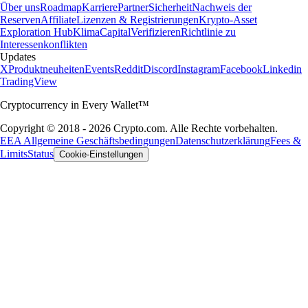
Über uns
Roadmap
Karriere
Partner
Sicherheit
Nachweis der
Reserven
Affiliate
Lizenzen & Registrierungen
Krypto-Asset
Exploration Hub
Klima
Capital
Verifizieren
Richtlinie zu
Interessenkonflikten
Updates
X
Produktneuheiten
Events
Reddit
Discord
Instagram
Facebook
Linkedin
TradingView
Cryptocurrency in Every Wallet™
Copyright © 2018 - 2026 Crypto.com. Alle Rechte vorbehalten.
EEA Allgemeine Geschäftsbedingungen
Datenschutzerklärung
Fees &
Limits
Status
Cookie-Einstellungen