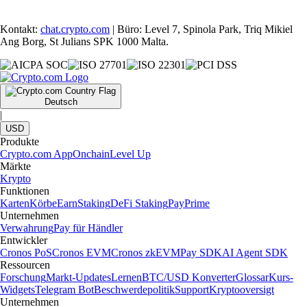
Kontakt:
chat.crypto.com
| Büro: Level 7, Spinola Park, Triq Mikiel
Ang Borg, St Julians SPK 1000 Malta.
Deutsch
|
USD
Produkte
Crypto.com App
Onchain
Level Up
Märkte
Krypto
Funktionen
Karten
Körbe
Earn
Staking
DeFi Staking
Pay
Prime
Unternehmen
Verwahrung
Pay für Händler
Entwickler
Cronos PoS
Cronos EVM
Cronos zkEVM
Pay SDK
AI Agent SDK
Ressourcen
Forschung
Markt-Updates
Lernen
BTC/USD Konverter
Glossar
Kurs-
Widgets
Telegram Bot
Beschwerdepolitik
Support
Kryptooversigt
Unternehmen