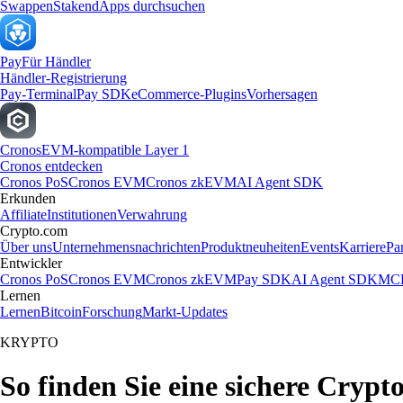
Swappen
Staken
dApps durchsuchen
Pay
Für Händler
Händler-Registrierung
Pay-Terminal
Pay SDK
eCommerce-Plugins
Vorhersagen
Cronos
EVM-kompatible Layer 1
Cronos entdecken
Cronos PoS
Cronos EVM
Cronos zkEVM
AI Agent SDK
Erkunden
Affiliate
Institutionen
Verwahrung
Crypto.com
Über uns
Unternehmensnachrichten
Produktneuheiten
Events
Karriere
Pa
Entwickler
Cronos PoS
Cronos EVM
Cronos zkEVM
Pay SDK
AI Agent SDK
MCP
Lernen
Lernen
Bitcoin
Forschung
Markt-Updates
KRYPTO
So finden Sie eine sichere Cryp