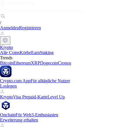
Märkte
Einzelpersonen
Unternehmen
Entdecken
/
Anmelden
Registrieren
Krypto
Alle Coins
Körbe
Earn
Staking
Trends
Bitcoin
Ethereum
XRP
Dogecoin
Cronos
Crypto.com App
Für alltägliche Nutzer
Loslegen
Krypto
Visa Prepaid-Karte
Level Up
Onchain
Für Web3-Enthusiasten
Erweiterung erhalten