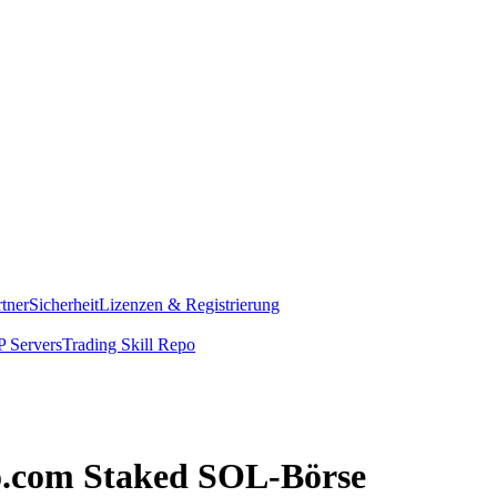
rtner
Sicherheit
Lizenzen & Registrierung
 Servers
Trading Skill Repo
to.com Staked SOL-Börse