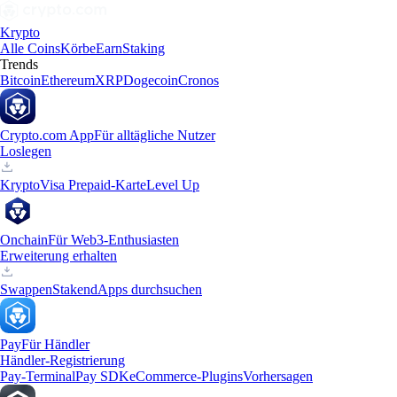
Krypto
Alle Coins
Körbe
Earn
Staking
Trends
Bitcoin
Ethereum
XRP
Dogecoin
Cronos
Crypto.com App
Für alltägliche Nutzer
Loslegen
Krypto
Visa Prepaid-Karte
Level Up
Onchain
Für Web3-Enthusiasten
Erweiterung erhalten
Swappen
Staken
dApps durchsuchen
Pay
Für Händler
Händler-Registrierung
Pay-Terminal
Pay SDK
eCommerce-Plugins
Vorhersagen