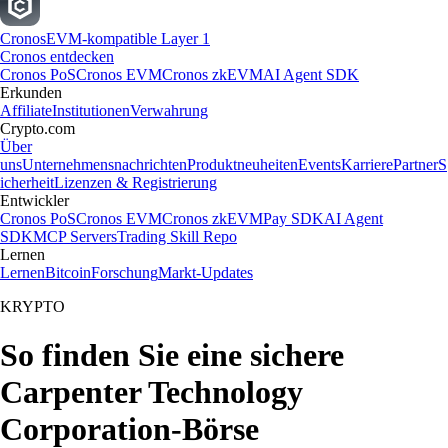
Cronos
EVM-kompatible Layer 1
Cronos entdecken
Cronos PoS
Cronos EVM
Cronos zkEVM
AI Agent SDK
Erkunden
Affiliate
Institutionen
Verwahrung
Crypto.com
Über
uns
Unternehmensnachrichten
Produktneuheiten
Events
Karriere
Partner
S
icherheit
Lizenzen & Registrierung
Entwickler
Cronos PoS
Cronos EVM
Cronos zkEVM
Pay SDK
AI Agent
SDK
MCP Servers
Trading Skill Repo
Lernen
Lernen
Bitcoin
Forschung
Markt-Updates
KRYPTO
So finden Sie eine sichere
Carpenter Technology
Corporation-Börse