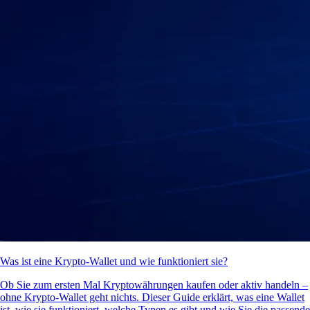
Was ist eine Krypto-Wallet und wie funktioniert sie?
Ob Sie zum ersten Mal Kryptowährungen kaufen oder aktiv handeln –
ohne Krypto-Wallet geht nichts. Dieser Guide erklärt, was eine Wallet
ist, wie sie funktioniert, welche Typen es gibt und wie Sie die passende