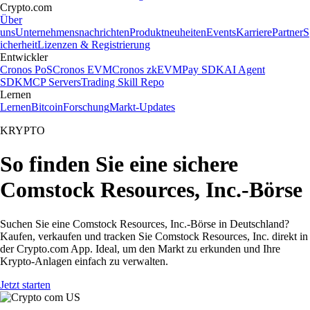
Crypto.com
Über
uns
Unternehmensnachrichten
Produktneuheiten
Events
Karriere
Partner
S
icherheit
Lizenzen & Registrierung
Entwickler
Cronos PoS
Cronos EVM
Cronos zkEVM
Pay SDK
AI Agent
SDK
MCP Servers
Trading Skill Repo
Lernen
Lernen
Bitcoin
Forschung
Markt-Updates
KRYPTO
So finden Sie eine sichere
Comstock Resources, Inc.-Börse
Suchen Sie eine Comstock Resources, Inc.-Börse in Deutschland?
Kaufen, verkaufen und tracken Sie Comstock Resources, Inc. direkt in
der Crypto.com App. Ideal, um den Markt zu erkunden und Ihre
Krypto-Anlagen einfach zu verwalten.
Jetzt starten