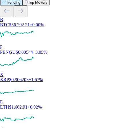
Trending
Top Movers
B
BTC
$
56,292.21
+
0.00
%
P
PENGU
$
0.00544
+
3.85
%
X
XRP
$
0.906203
+
1.67
%
E
ETH
$
1,662.91
+
0.02
%