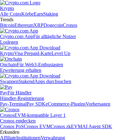
Krypto
Alle Coins
Körbe
Earn
Staking
Trends
Bitcoin
Ethereum
XRP
Dogecoin
Cronos
Crypto.com App
Für alltägliche Nutzer
Loslegen
Krypto
Visa Prepaid-Karte
Level Up
Onchain
Für Web3-Enthusiasten
Erweiterung erhalten
Swappen
Staken
dApps durchsuchen
Pay
Für Händler
Händler-Registrierung
Pay-Terminal
Pay SDK
eCommerce-Plugins
Vorhersagen
Cronos
EVM-kompatible Layer 1
Cronos entdecken
Cronos PoS
Cronos EVM
Cronos zkEVM
AI Agent SDK
Erkunden
Affiliate
Institutionen
Verwahrung