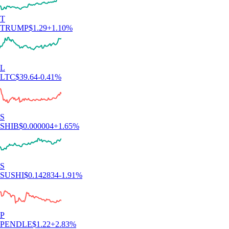
T
TRUMP
$
1.29
+
1.10
%
L
LTC
$
39.64
-0.41
%
S
SHIB
$
0.000004
+
1.65
%
S
SUSHI
$
0.142834
-1.91
%
P
PENDLE
$
1.22
+
2.83
%