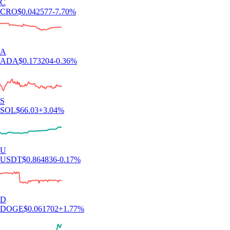
C
CRO
$
0.042577
-7.70
%
A
ADA
$
0.173204
-0.36
%
S
SOL
$
66.03
+
3.04
%
U
USDT
$
0.864836
-0.17
%
D
DOGE
$
0.061702
+
1.77
%