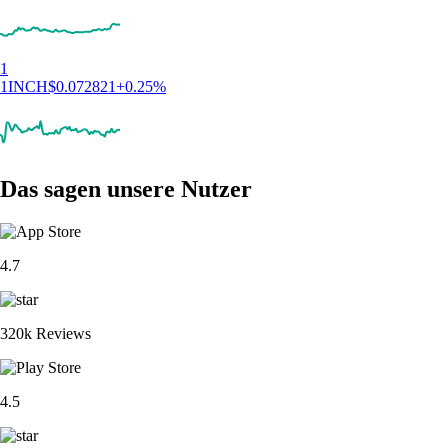
1
1INCH
$
0.072821
+
0.25
%
Das sagen unsere Nutzer
4.7
320k Reviews
4.5