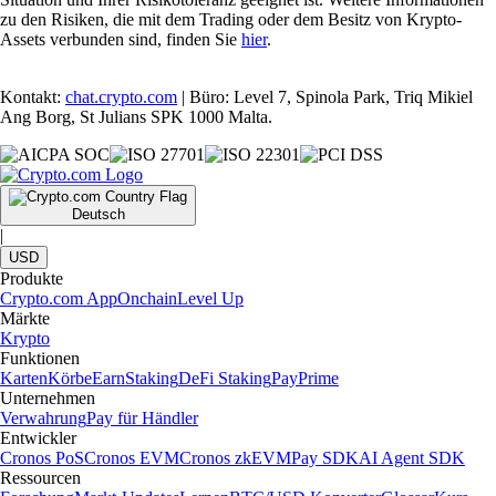
zu den Risiken, die mit dem Trading oder dem Besitz von Krypto-
Assets verbunden sind, finden Sie
hier
.
Kontakt:
chat.crypto.com
| Büro: Level 7, Spinola Park, Triq Mikiel
Ang Borg, St Julians SPK 1000 Malta.
Deutsch
|
USD
Produkte
Crypto.com App
Onchain
Level Up
Märkte
Krypto
Funktionen
Karten
Körbe
Earn
Staking
DeFi Staking
Pay
Prime
Unternehmen
Verwahrung
Pay für Händler
Entwickler
Cronos PoS
Cronos EVM
Cronos zkEVM
Pay SDK
AI Agent SDK
Ressourcen