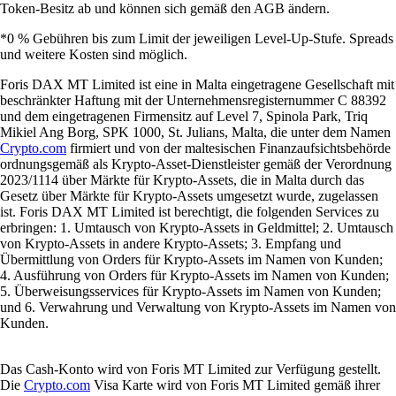
Token-Besitz ab und können sich gemäß den AGB ändern.
*0 % Gebühren bis zum Limit der jeweiligen Level-Up-Stufe. Spreads
und weitere Kosten sind möglich.
Foris DAX MT Limited ist eine in Malta eingetragene Gesellschaft mit
beschränkter Haftung mit der Unternehmensregisternummer C 88392
und dem eingetragenen Firmensitz auf Level 7, Spinola Park, Triq
Mikiel Ang Borg, SPK 1000, St. Julians, Malta, die unter dem Namen
Crypto.com
firmiert und von der maltesischen Finanzaufsichtsbehörde
ordnungsgemäß als Krypto-Asset-Dienstleister gemäß der Verordnung
2023/1114 über Märkte für Krypto-Assets, die in Malta durch das
Gesetz über Märkte für Krypto-Assets umgesetzt wurde, zugelassen
ist. Foris DAX MT Limited ist berechtigt, die folgenden Services zu
erbringen: 1. Umtausch von Krypto-Assets in Geldmittel; 2. Umtausch
von Krypto-Assets in andere Krypto-Assets; 3. Empfang und
Übermittlung von Orders für Krypto-Assets im Namen von Kunden;
4. Ausführung von Orders für Krypto-Assets im Namen von Kunden;
5. Überweisungsservices für Krypto-Assets im Namen von Kunden;
und 6. Verwahrung und Verwaltung von Krypto-Assets im Namen von
Kunden.
Das Cash-Konto wird von Foris MT Limited zur Verfügung gestellt.
Die
Crypto.com
Visa Karte wird von Foris MT Limited gemäß ihrer