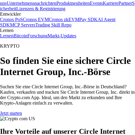
uns
Unternehmensnachrichten
Produktneuheiten
Events
Karriere
Partner
S
icherheit
Lizenzen & Registrierung
Entwickler
Cronos PoS
Cronos EVM
Cronos zkEVM
Pay SDK
AI Agent
SDK
MCP Servers
Trading Skill Repo
Lernen
Lernen
Bitcoin
Forschung
Markt-Updates
KRYPTO
So finden Sie eine sichere Circle
Internet Group, Inc.-Börse
Suchen Sie eine Circle Internet Group, Inc.-Börse in Deutschland?
Kaufen, verkaufen und tracken Sie Circle Internet Group, Inc. direkt in
der Crypto.com App. Ideal, um den Markt zu erkunden und Ihre
Krypto-Anlagen einfach zu verwalten.
Jetzt starten
Ihre Vorteile auf unserer Circle Internet