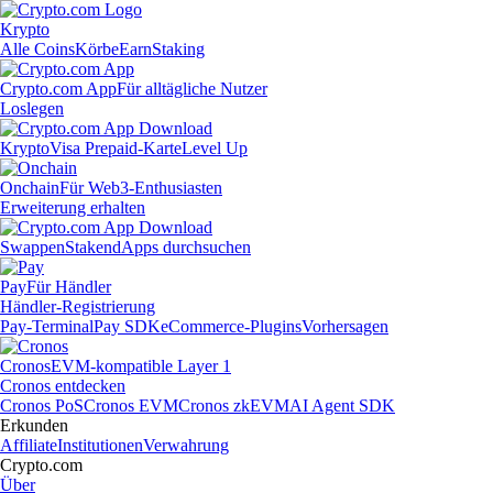
Krypto
Alle Coins
Körbe
Earn
Staking
Crypto.com App
Für alltägliche Nutzer
Loslegen
Krypto
Visa Prepaid-Karte
Level Up
Onchain
Für Web3-Enthusiasten
Erweiterung erhalten
Swappen
Staken
dApps durchsuchen
Pay
Für Händler
Händler-Registrierung
Pay-Terminal
Pay SDK
eCommerce-Plugins
Vorhersagen
Cronos
EVM-kompatible Layer 1
Cronos entdecken
Cronos PoS
Cronos EVM
Cronos zkEVM
AI Agent SDK
Erkunden
Affiliate
Institutionen
Verwahrung
Crypto.com
Über