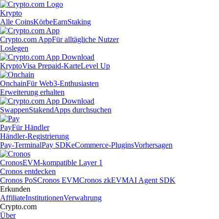
Krypto
Alle Coins
Körbe
Earn
Staking
Crypto.com App
Für alltägliche Nutzer
Loslegen
Krypto
Visa Prepaid-Karte
Level Up
Onchain
Für Web3-Enthusiasten
Erweiterung erhalten
Swappen
Staken
dApps durchsuchen
Pay
Für Händler
Händler-Registrierung
Pay-Terminal
Pay SDK
eCommerce-Plugins
Vorhersagen
Cronos
EVM-kompatible Layer 1
Cronos entdecken
Cronos PoS
Cronos EVM
Cronos zkEVM
AI Agent SDK
Erkunden
Affiliate
Institutionen
Verwahrung
Crypto.com
Über