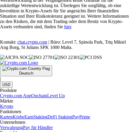
Wertentwicklung in der Vergangenheit keine Garantie für die
zukünftige Wertentwicklung ist. Überlegen Sie sorgfältig, ob eine
Investition in Krypto-Assets für Sie angesichts Ihrer finanziellen
Situation und Ihrer Risikotoleranz geeignet ist. Weitere Informationen
zu den Risiken, die mit dem Trading oder dem Besitz von Krypto-
Assets verbunden sind, finden Sie
hier
.
Kontakt:
chat.crypto.com
| Büro: Level 7, Spinola Park, Triq Mikiel
Ang Borg, St Julians SPK 1000 Malta.
Deutsch
|
USD
Produkte
Crypto.com App
Onchain
Level Up
Märkte
Krypto
Funktionen
Karten
Körbe
Earn
Staking
DeFi Staking
Pay
Prime
Unternehmen
Verwahrung
Pay für Händler