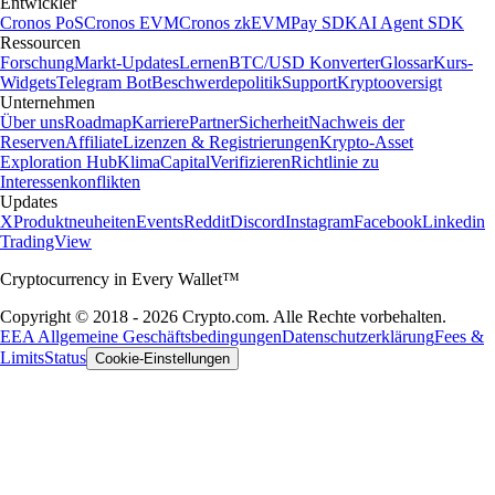
Entwickler
Cronos PoS
Cronos EVM
Cronos zkEVM
Pay SDK
AI Agent SDK
Ressourcen
Forschung
Markt-Updates
Lernen
BTC/USD Konverter
Glossar
Kurs-
Widgets
Telegram Bot
Beschwerdepolitik
Support
Kryptooversigt
Unternehmen
Über uns
Roadmap
Karriere
Partner
Sicherheit
Nachweis der
Reserven
Affiliate
Lizenzen & Registrierungen
Krypto-Asset
Exploration Hub
Klima
Capital
Verifizieren
Richtlinie zu
Interessenkonflikten
Updates
X
Produktneuheiten
Events
Reddit
Discord
Instagram
Facebook
Linkedin
TradingView
Cryptocurrency in Every Wallet™
Copyright © 2018 - 2026 Crypto.com. Alle Rechte vorbehalten.
EEA Allgemeine Geschäftsbedingungen
Datenschutzerklärung
Fees &
Limits
Status
Cookie-Einstellungen