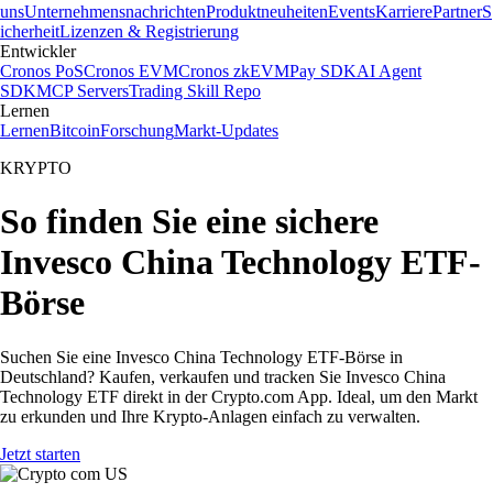
uns
Unternehmensnachrichten
Produktneuheiten
Events
Karriere
Partner
S
icherheit
Lizenzen & Registrierung
Entwickler
Cronos PoS
Cronos EVM
Cronos zkEVM
Pay SDK
AI Agent
SDK
MCP Servers
Trading Skill Repo
Lernen
Lernen
Bitcoin
Forschung
Markt-Updates
KRYPTO
So finden Sie eine sichere
Invesco China Technology ETF-
Börse
Suchen Sie eine Invesco China Technology ETF-Börse in
Deutschland? Kaufen, verkaufen und tracken Sie Invesco China
Technology ETF direkt in der Crypto.com App. Ideal, um den Markt
zu erkunden und Ihre Krypto-Anlagen einfach zu verwalten.
Jetzt starten