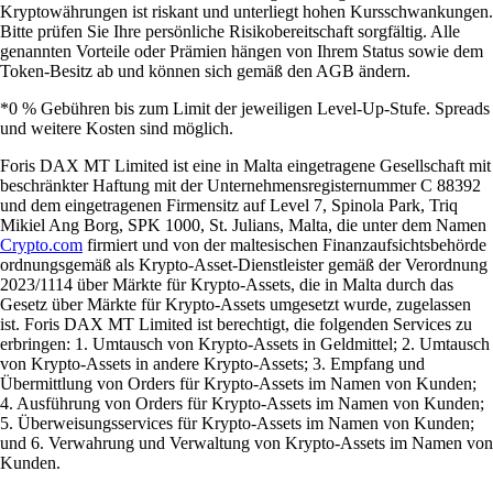
Kryptowährungen ist riskant und unterliegt hohen Kursschwankungen.
Bitte prüfen Sie Ihre persönliche Risikobereitschaft sorgfältig. Alle
genannten Vorteile oder Prämien hängen von Ihrem Status sowie dem
Token-Besitz ab und können sich gemäß den AGB ändern.
*0 % Gebühren bis zum Limit der jeweiligen Level-Up-Stufe. Spreads
und weitere Kosten sind möglich.
Foris DAX MT Limited ist eine in Malta eingetragene Gesellschaft mit
beschränkter Haftung mit der Unternehmensregisternummer C 88392
und dem eingetragenen Firmensitz auf Level 7, Spinola Park, Triq
Mikiel Ang Borg, SPK 1000, St. Julians, Malta, die unter dem Namen
Crypto.com
firmiert und von der maltesischen Finanzaufsichtsbehörde
ordnungsgemäß als Krypto-Asset-Dienstleister gemäß der Verordnung
2023/1114 über Märkte für Krypto-Assets, die in Malta durch das
Gesetz über Märkte für Krypto-Assets umgesetzt wurde, zugelassen
ist. Foris DAX MT Limited ist berechtigt, die folgenden Services zu
erbringen: 1. Umtausch von Krypto-Assets in Geldmittel; 2. Umtausch
von Krypto-Assets in andere Krypto-Assets; 3. Empfang und
Übermittlung von Orders für Krypto-Assets im Namen von Kunden;
4. Ausführung von Orders für Krypto-Assets im Namen von Kunden;
5. Überweisungsservices für Krypto-Assets im Namen von Kunden;
und 6. Verwahrung und Verwaltung von Krypto-Assets im Namen von
Kunden.