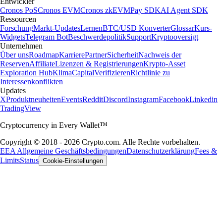
Entwickler
Cronos PoS
Cronos EVM
Cronos zkEVM
Pay SDK
AI Agent SDK
Ressourcen
Forschung
Markt-Updates
Lernen
BTC/USD Konverter
Glossar
Kurs-
Widgets
Telegram Bot
Beschwerdepolitik
Support
Kryptooversigt
Unternehmen
Über uns
Roadmap
Karriere
Partner
Sicherheit
Nachweis der
Reserven
Affiliate
Lizenzen & Registrierungen
Krypto-Asset
Exploration Hub
Klima
Capital
Verifizieren
Richtlinie zu
Interessenkonflikten
Updates
X
Produktneuheiten
Events
Reddit
Discord
Instagram
Facebook
Linkedin
TradingView
Cryptocurrency in Every Wallet™
Copyright © 2018 - 2026 Crypto.com. Alle Rechte vorbehalten.
EEA Allgemeine Geschäftsbedingungen
Datenschutzerklärung
Fees &
Limits
Status
Cookie-Einstellungen