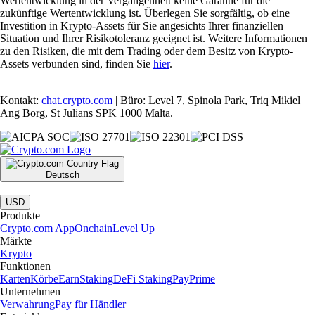
Wertentwicklung in der Vergangenheit keine Garantie für die
zukünftige Wertentwicklung ist. Überlegen Sie sorgfältig, ob eine
Investition in Krypto-Assets für Sie angesichts Ihrer finanziellen
Situation und Ihrer Risikotoleranz geeignet ist. Weitere Informationen
zu den Risiken, die mit dem Trading oder dem Besitz von Krypto-
Assets verbunden sind, finden Sie
hier
.
Kontakt:
chat.crypto.com
| Büro: Level 7, Spinola Park, Triq Mikiel
Ang Borg, St Julians SPK 1000 Malta.
Deutsch
|
USD
Produkte
Crypto.com App
Onchain
Level Up
Märkte
Krypto
Funktionen
Karten
Körbe
Earn
Staking
DeFi Staking
Pay
Prime
Unternehmen
Verwahrung
Pay für Händler