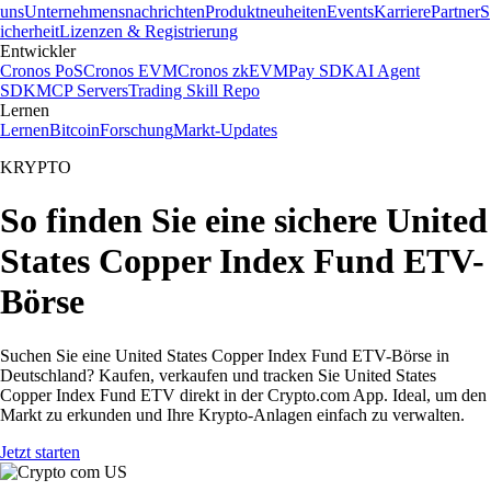
uns
Unternehmensnachrichten
Produktneuheiten
Events
Karriere
Partner
S
icherheit
Lizenzen & Registrierung
Entwickler
Cronos PoS
Cronos EVM
Cronos zkEVM
Pay SDK
AI Agent
SDK
MCP Servers
Trading Skill Repo
Lernen
Lernen
Bitcoin
Forschung
Markt-Updates
KRYPTO
So finden Sie eine sichere United
States Copper Index Fund ETV-
Börse
Suchen Sie eine United States Copper Index Fund ETV-Börse in
Deutschland? Kaufen, verkaufen und tracken Sie United States
Copper Index Fund ETV direkt in der Crypto.com App. Ideal, um den
Markt zu erkunden und Ihre Krypto-Anlagen einfach zu verwalten.
Jetzt starten