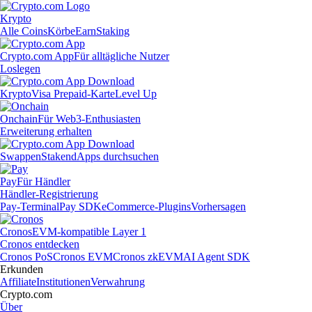
Krypto
Alle Coins
Körbe
Earn
Staking
Crypto.com App
Für alltägliche Nutzer
Loslegen
Krypto
Visa Prepaid-Karte
Level Up
Onchain
Für Web3-Enthusiasten
Erweiterung erhalten
Swappen
Staken
dApps durchsuchen
Pay
Für Händler
Händler-Registrierung
Pay-Terminal
Pay SDK
eCommerce-Plugins
Vorhersagen
Cronos
EVM-kompatible Layer 1
Cronos entdecken
Cronos PoS
Cronos EVM
Cronos zkEVM
AI Agent SDK
Erkunden
Affiliate
Institutionen
Verwahrung
Crypto.com
Über