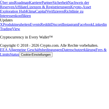
Über uns
Roadmap
Karriere
Partner
Sicherheit
Nachweis der
Reserven
Affiliate
Lizenzen & Registrierungen
Krypto-Asset
Exploration Hub
Klima
Capital
Verifizieren
Richtlinie zu
Interessenkonflikten
Updates
X
Produktneuheiten
Events
Reddit
Discord
Instagram
Facebook
Linkedin
TradingView
Cryptocurrency in Every Wallet™
Copyright © 2018 - 2026 Crypto.com. Alle Rechte vorbehalten.
EEA Allgemeine Geschäftsbedingungen
Datenschutzerklärung
Fees &
Limits
Status
Cookie-Einstellungen