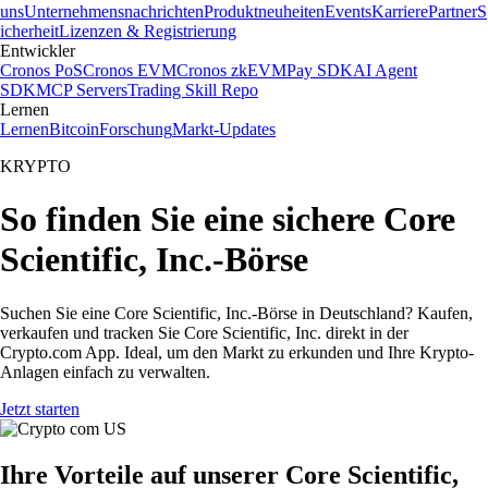
uns
Unternehmensnachrichten
Produktneuheiten
Events
Karriere
Partner
S
icherheit
Lizenzen & Registrierung
Entwickler
Cronos PoS
Cronos EVM
Cronos zkEVM
Pay SDK
AI Agent
SDK
MCP Servers
Trading Skill Repo
Lernen
Lernen
Bitcoin
Forschung
Markt-Updates
KRYPTO
So finden Sie eine sichere Core
Scientific, Inc.-Börse
Suchen Sie eine Core Scientific, Inc.-Börse in Deutschland? Kaufen,
verkaufen und tracken Sie Core Scientific, Inc. direkt in der
Crypto.com App. Ideal, um den Markt zu erkunden und Ihre Krypto-
Anlagen einfach zu verwalten.
Jetzt starten
Ihre Vorteile auf unserer Core Scientific,