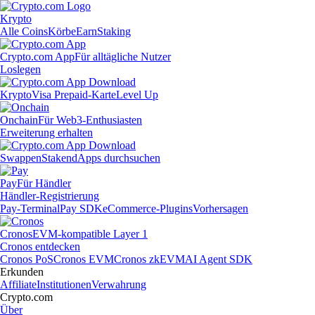
Krypto
Alle Coins
Körbe
Earn
Staking
Crypto.com App
Für alltägliche Nutzer
Loslegen
Krypto
Visa Prepaid-Karte
Level Up
Onchain
Für Web3-Enthusiasten
Erweiterung erhalten
Swappen
Staken
dApps durchsuchen
Pay
Für Händler
Händler-Registrierung
Pay-Terminal
Pay SDK
eCommerce-Plugins
Vorhersagen
Cronos
EVM-kompatible Layer 1
Cronos entdecken
Cronos PoS
Cronos EVM
Cronos zkEVM
AI Agent SDK
Erkunden
Affiliate
Institutionen
Verwahrung
Crypto.com
Über