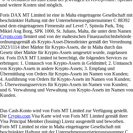
und weitere Kosten sind möglich.
Foris DAX MT Limited ist eine in Malta eingetragene Gesellschaft mit
beschränkter Haftung mit der Unternehmensregisternummer C 88392
und dem eingetragenen Firmensitz auf Level 7, Spinola Park, Triq
Mikiel Ang Borg, SPK 1000, St. Julians, Malta, die unter dem Namen
Crypto.com
firmiert und von der maltesischen Finanzaufsichtsbehörde
ordnungsgemäß als Krypto-Asset-Dienstleister gemäß der Verordnung
2023/1114 über Märkte für Krypto-Assets, die in Malta durch das
Gesetz über Märkte für Krypto-Assets umgesetzt wurde, zugelassen
ist. Foris DAX MT Limited ist berechtigt, die folgenden Services zu
erbringen: 1. Umtausch von Krypto-Assets in Geldmittel; 2. Umtausch
von Krypto-Assets in andere Krypto-Assets; 3. Empfang und
Übermittlung von Orders für Krypto-Assets im Namen von Kunden;
4. Ausführung von Orders für Krypto-Assets im Namen von Kunden;
5. Überweisungsservices für Krypto-Assets im Namen von Kunden;
und 6. Verwahrung und Verwaltung von Krypto-Assets im Namen von
Kunden.
Das Cash-Konto wird von Foris MT Limited zur Verfügung gestellt.
Die
Crypto.com
Visa Karte wird von Foris MT Limited gemäß ihrer
Visa Principal Member (Issuing) Lizenz ausgestellt und beworben.
Foris MT Limited ist eine in Malta eingetragene Gesellschaft mit
beschränkter Haftung mit der Unternehmensregistrierungsnummer C