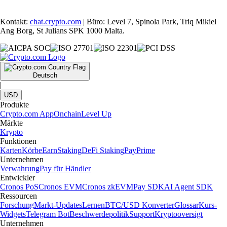
Kontakt:
chat.crypto.com
| Büro: Level 7, Spinola Park, Triq Mikiel
Ang Borg, St Julians SPK 1000 Malta.
Deutsch
|
USD
Produkte
Crypto.com App
Onchain
Level Up
Märkte
Krypto
Funktionen
Karten
Körbe
Earn
Staking
DeFi Staking
Pay
Prime
Unternehmen
Verwahrung
Pay für Händler
Entwickler
Cronos PoS
Cronos EVM
Cronos zkEVM
Pay SDK
AI Agent SDK
Ressourcen
Forschung
Markt-Updates
Lernen
BTC/USD Konverter
Glossar
Kurs-
Widgets
Telegram Bot
Beschwerdepolitik
Support
Kryptooversigt
Unternehmen