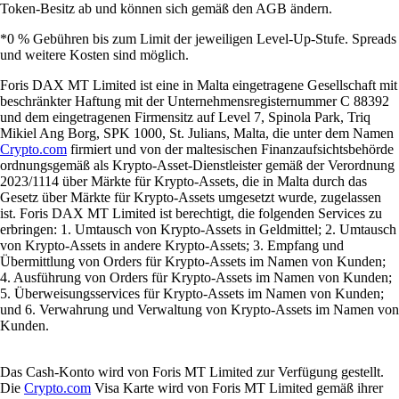
Token-Besitz ab und können sich gemäß den AGB ändern.
*0 % Gebühren bis zum Limit der jeweiligen Level-Up-Stufe. Spreads
und weitere Kosten sind möglich.
Foris DAX MT Limited ist eine in Malta eingetragene Gesellschaft mit
beschränkter Haftung mit der Unternehmensregisternummer C 88392
und dem eingetragenen Firmensitz auf Level 7, Spinola Park, Triq
Mikiel Ang Borg, SPK 1000, St. Julians, Malta, die unter dem Namen
Crypto.com
firmiert und von der maltesischen Finanzaufsichtsbehörde
ordnungsgemäß als Krypto-Asset-Dienstleister gemäß der Verordnung
2023/1114 über Märkte für Krypto-Assets, die in Malta durch das
Gesetz über Märkte für Krypto-Assets umgesetzt wurde, zugelassen
ist. Foris DAX MT Limited ist berechtigt, die folgenden Services zu
erbringen: 1. Umtausch von Krypto-Assets in Geldmittel; 2. Umtausch
von Krypto-Assets in andere Krypto-Assets; 3. Empfang und
Übermittlung von Orders für Krypto-Assets im Namen von Kunden;
4. Ausführung von Orders für Krypto-Assets im Namen von Kunden;
5. Überweisungsservices für Krypto-Assets im Namen von Kunden;
und 6. Verwahrung und Verwaltung von Krypto-Assets im Namen von
Kunden.
Das Cash-Konto wird von Foris MT Limited zur Verfügung gestellt.
Die
Crypto.com
Visa Karte wird von Foris MT Limited gemäß ihrer