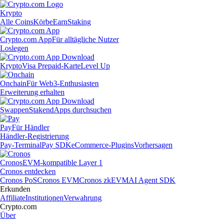
Krypto
Alle Coins
Körbe
Earn
Staking
Crypto.com App
Für alltägliche Nutzer
Loslegen
Krypto
Visa Prepaid-Karte
Level Up
Onchain
Für Web3-Enthusiasten
Erweiterung erhalten
Swappen
Staken
dApps durchsuchen
Pay
Für Händler
Händler-Registrierung
Pay-Terminal
Pay SDK
eCommerce-Plugins
Vorhersagen
Cronos
EVM-kompatible Layer 1
Cronos entdecken
Cronos PoS
Cronos EVM
Cronos zkEVM
AI Agent SDK
Erkunden
Affiliate
Institutionen
Verwahrung
Crypto.com
Über