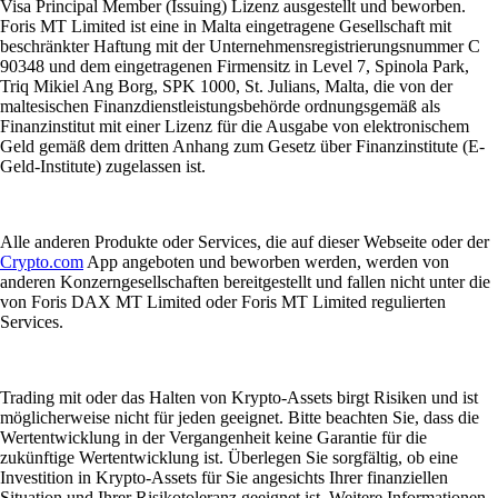
Visa Principal Member (Issuing) Lizenz ausgestellt und beworben.
Foris MT Limited ist eine in Malta eingetragene Gesellschaft mit
beschränkter Haftung mit der Unternehmensregistrierungsnummer C
90348 und dem eingetragenen Firmensitz in Level 7, Spinola Park,
Triq Mikiel Ang Borg, SPK 1000, St. Julians, Malta, die von der
maltesischen Finanzdienstleistungsbehörde ordnungsgemäß als
Finanzinstitut mit einer Lizenz für die Ausgabe von elektronischem
Geld gemäß dem dritten Anhang zum Gesetz über Finanzinstitute (E-
Geld-Institute) zugelassen ist.
Alle anderen Produkte oder Services, die auf dieser Webseite oder der
Crypto.com
App angeboten und beworben werden, werden von
anderen Konzerngesellschaften bereitgestellt und fallen nicht unter die
von Foris DAX MT Limited oder Foris MT Limited regulierten
Services.
Trading mit oder das Halten von Krypto-Assets birgt Risiken und ist
möglicherweise nicht für jeden geeignet. Bitte beachten Sie, dass die
Wertentwicklung in der Vergangenheit keine Garantie für die
zukünftige Wertentwicklung ist. Überlegen Sie sorgfältig, ob eine
Investition in Krypto-Assets für Sie angesichts Ihrer finanziellen
Situation und Ihrer Risikotoleranz geeignet ist. Weitere Informationen