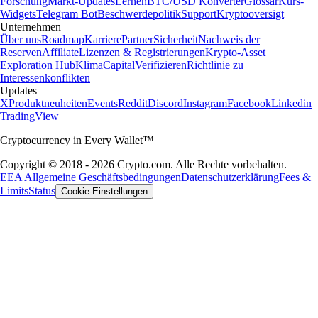
Forschung
Markt-Updates
Lernen
BTC/USD Konverter
Glossar
Kurs-
Widgets
Telegram Bot
Beschwerdepolitik
Support
Kryptooversigt
Unternehmen
Über uns
Roadmap
Karriere
Partner
Sicherheit
Nachweis der
Reserven
Affiliate
Lizenzen & Registrierungen
Krypto-Asset
Exploration Hub
Klima
Capital
Verifizieren
Richtlinie zu
Interessenkonflikten
Updates
X
Produktneuheiten
Events
Reddit
Discord
Instagram
Facebook
Linkedin
TradingView
Cryptocurrency in Every Wallet™
Copyright © 2018 - 2026 Crypto.com. Alle Rechte vorbehalten.
EEA Allgemeine Geschäftsbedingungen
Datenschutzerklärung
Fees &
Limits
Status
Cookie-Einstellungen