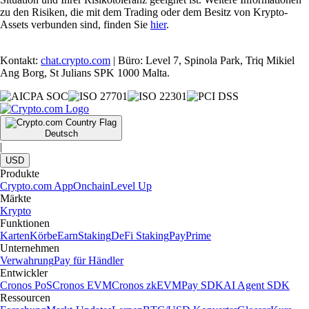
zu den Risiken, die mit dem Trading oder dem Besitz von Krypto-
Assets verbunden sind, finden Sie
hier
.
Kontakt:
chat.crypto.com
| Büro: Level 7, Spinola Park, Triq Mikiel
Ang Borg, St Julians SPK 1000 Malta.
Deutsch
|
USD
Produkte
Crypto.com App
Onchain
Level Up
Märkte
Krypto
Funktionen
Karten
Körbe
Earn
Staking
DeFi Staking
Pay
Prime
Unternehmen
Verwahrung
Pay für Händler
Entwickler
Cronos PoS
Cronos EVM
Cronos zkEVM
Pay SDK
AI Agent SDK
Ressourcen