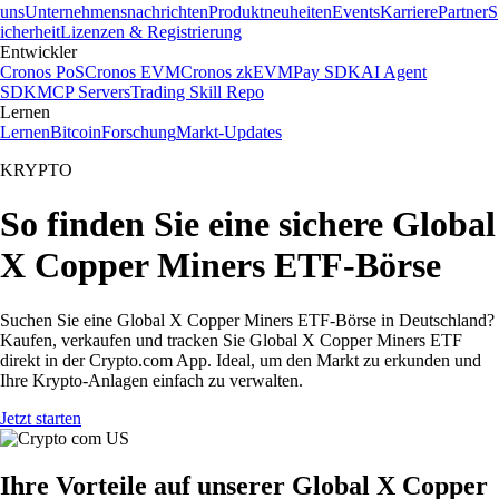
uns
Unternehmensnachrichten
Produktneuheiten
Events
Karriere
Partner
S
icherheit
Lizenzen & Registrierung
Entwickler
Cronos PoS
Cronos EVM
Cronos zkEVM
Pay SDK
AI Agent
SDK
MCP Servers
Trading Skill Repo
Lernen
Lernen
Bitcoin
Forschung
Markt-Updates
KRYPTO
So finden Sie eine sichere Global
X Copper Miners ETF-Börse
Suchen Sie eine Global X Copper Miners ETF-Börse in Deutschland?
Kaufen, verkaufen und tracken Sie Global X Copper Miners ETF
direkt in der Crypto.com App. Ideal, um den Markt zu erkunden und
Ihre Krypto-Anlagen einfach zu verwalten.
Jetzt starten
Ihre Vorteile auf unserer Global X Copper