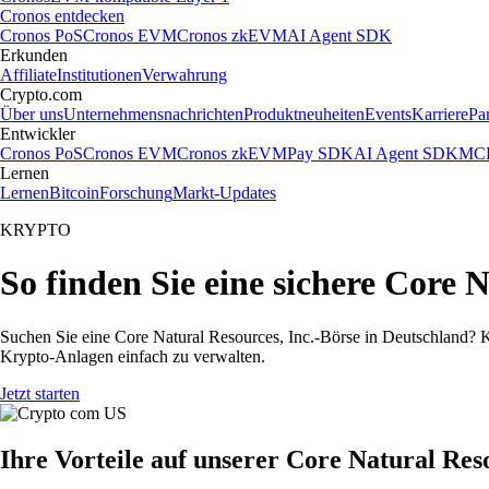
Cronos entdecken
Cronos PoS
Cronos EVM
Cronos zkEVM
AI Agent SDK
Erkunden
Affiliate
Institutionen
Verwahrung
Crypto.com
Über uns
Unternehmensnachrichten
Produktneuheiten
Events
Karriere
Pa
Entwickler
Cronos PoS
Cronos EVM
Cronos zkEVM
Pay SDK
AI Agent SDK
MCP
Lernen
Lernen
Bitcoin
Forschung
Markt-Updates
KRYPTO
So finden Sie eine sichere Core 
Suchen Sie eine Core Natural Resources, Inc.-Börse in Deutschland? K
Krypto-Anlagen einfach zu verwalten.
Jetzt starten
Ihre Vorteile auf unserer Core Natural Res