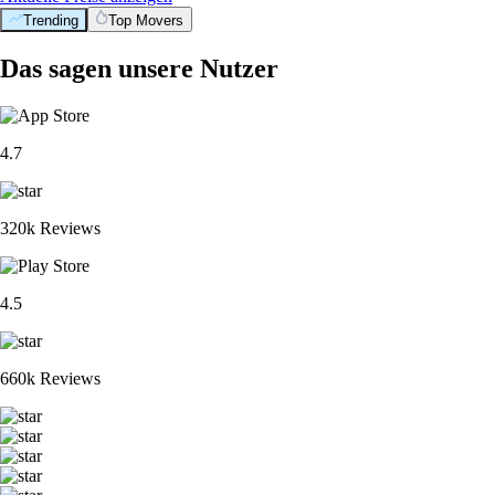
Trending
Top Movers
Das sagen unsere Nutzer
4.7
320k Reviews
4.5
660k Reviews