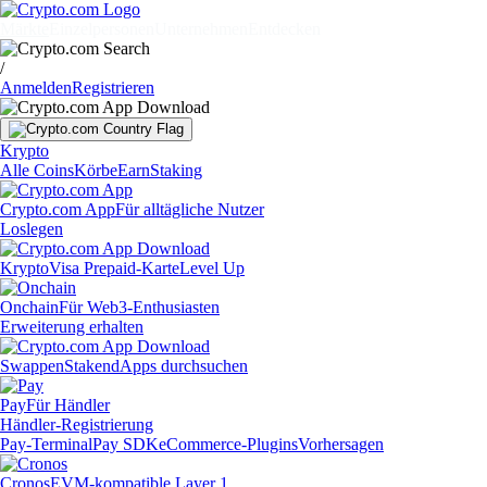
Märkte
Einzelpersonen
Unternehmen
Entdecken
/
Anmelden
Registrieren
Krypto
Alle Coins
Körbe
Earn
Staking
Crypto.com App
Für alltägliche Nutzer
Loslegen
Krypto
Visa Prepaid-Karte
Level Up
Onchain
Für Web3-Enthusiasten
Erweiterung erhalten
Swappen
Staken
dApps durchsuchen
Pay
Für Händler
Händler-Registrierung
Pay-Terminal
Pay SDK
eCommerce-Plugins
Vorhersagen
Cronos
EVM-kompatible Layer 1