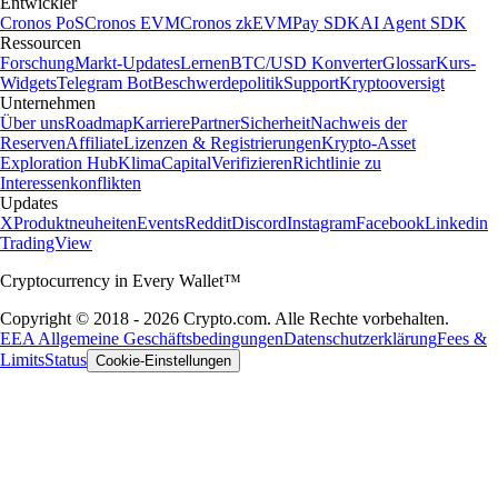
Entwickler
Cronos PoS
Cronos EVM
Cronos zkEVM
Pay SDK
AI Agent SDK
Ressourcen
Forschung
Markt-Updates
Lernen
BTC/USD Konverter
Glossar
Kurs-
Widgets
Telegram Bot
Beschwerdepolitik
Support
Kryptooversigt
Unternehmen
Über uns
Roadmap
Karriere
Partner
Sicherheit
Nachweis der
Reserven
Affiliate
Lizenzen & Registrierungen
Krypto-Asset
Exploration Hub
Klima
Capital
Verifizieren
Richtlinie zu
Interessenkonflikten
Updates
X
Produktneuheiten
Events
Reddit
Discord
Instagram
Facebook
Linkedin
TradingView
Cryptocurrency in Every Wallet™
Copyright © 2018 - 2026 Crypto.com. Alle Rechte vorbehalten.
EEA Allgemeine Geschäftsbedingungen
Datenschutzerklärung
Fees &
Limits
Status
Cookie-Einstellungen