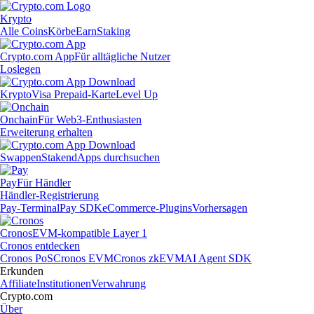
Krypto
Alle Coins
Körbe
Earn
Staking
Crypto.com App
Für alltägliche Nutzer
Loslegen
Krypto
Visa Prepaid-Karte
Level Up
Onchain
Für Web3-Enthusiasten
Erweiterung erhalten
Swappen
Staken
dApps durchsuchen
Pay
Für Händler
Händler-Registrierung
Pay-Terminal
Pay SDK
eCommerce-Plugins
Vorhersagen
Cronos
EVM-kompatible Layer 1
Cronos entdecken
Cronos PoS
Cronos EVM
Cronos zkEVM
AI Agent SDK
Erkunden
Affiliate
Institutionen
Verwahrung
Crypto.com
Über