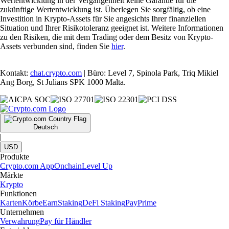
Wertentwicklung in der Vergangenheit keine Garantie für die
zukünftige Wertentwicklung ist. Überlegen Sie sorgfältig, ob eine
Investition in Krypto-Assets für Sie angesichts Ihrer finanziellen
Situation und Ihrer Risikotoleranz geeignet ist. Weitere Informationen
zu den Risiken, die mit dem Trading oder dem Besitz von Krypto-
Assets verbunden sind, finden Sie
hier
.
Kontakt:
chat.crypto.com
| Büro: Level 7, Spinola Park, Triq Mikiel
Ang Borg, St Julians SPK 1000 Malta.
Deutsch
|
USD
Produkte
Crypto.com App
Onchain
Level Up
Märkte
Krypto
Funktionen
Karten
Körbe
Earn
Staking
DeFi Staking
Pay
Prime
Unternehmen
Verwahrung
Pay für Händler