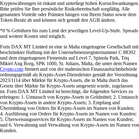
Kryptowährungen ist riskant und unterliegt hohen Kursschwankungen.
Bitte prüfen Sie Ihre persönliche Risikobereitschaft sorgfältig. Alle
genannten Vorteile oder Prämien hängen von Ihrem Status sowie dem
Token-Besitz ab und können sich gemäß den AGB ändern.
*0 % Gebühren bis zum Limit der jeweiligen Level-Up-Stufe. Spreads
und weitere Kosten sind möglich.
Foris DAX MT Limited ist eine in Malta eingetragene Gesellschaft mit
beschränkter Haftung mit der Unternehmensregisternummer C 88392
und dem eingetragenen Firmensitz auf Level 7, Spinola Park, Triq
Mikiel Ang Borg, SPK 1000, St. Julians, Malta, die unter dem Namen
Crypto.com
firmiert und von der maltesischen Finanzaufsichtsbehörde
ordnungsgemäß als Krypto-Asset-Dienstleister gemäß der Verordnung
2023/1114 über Märkte für Krypto-Assets, die in Malta durch das
Gesetz über Märkte für Krypto-Assets umgesetzt wurde, zugelassen
ist. Foris DAX MT Limited ist berechtigt, die folgenden Services zu
erbringen: 1. Umtausch von Krypto-Assets in Geldmittel; 2. Umtausch
von Krypto-Assets in andere Krypto-Assets; 3. Empfang und
Übermittlung von Orders für Krypto-Assets im Namen von Kunden;
4. Ausführung von Orders für Krypto-Assets im Namen von Kunden;
5. Überweisungsservices für Krypto-Assets im Namen von Kunden;
und 6. Verwahrung und Verwaltung von Krypto-Assets im Namen von
Kunden.