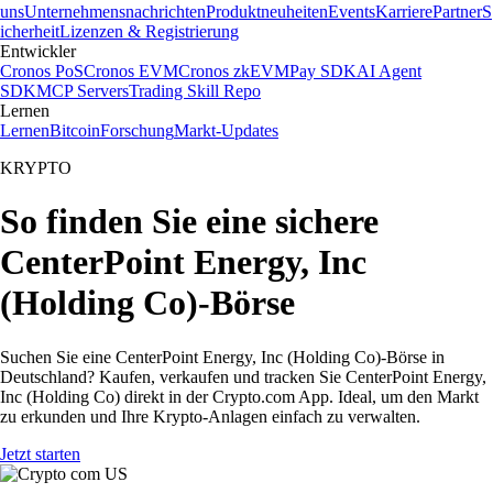
uns
Unternehmensnachrichten
Produktneuheiten
Events
Karriere
Partner
S
icherheit
Lizenzen & Registrierung
Entwickler
Cronos PoS
Cronos EVM
Cronos zkEVM
Pay SDK
AI Agent
SDK
MCP Servers
Trading Skill Repo
Lernen
Lernen
Bitcoin
Forschung
Markt-Updates
KRYPTO
So finden Sie eine sichere
CenterPoint Energy, Inc
(Holding Co)-Börse
Suchen Sie eine CenterPoint Energy, Inc (Holding Co)-Börse in
Deutschland? Kaufen, verkaufen und tracken Sie CenterPoint Energy,
Inc (Holding Co) direkt in der Crypto.com App. Ideal, um den Markt
zu erkunden und Ihre Krypto-Anlagen einfach zu verwalten.
Jetzt starten