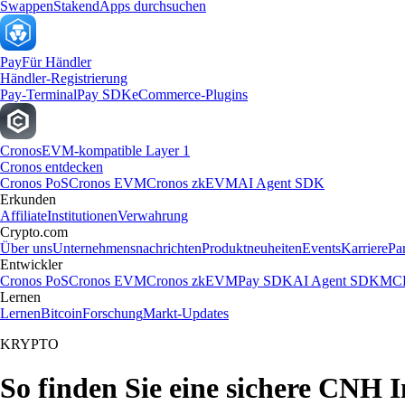
Swappen
Staken
dApps durchsuchen
Pay
Für Händler
Händler-Registrierung
Pay-Terminal
Pay SDK
eCommerce-Plugins
Cronos
EVM-kompatible Layer 1
Cronos entdecken
Cronos PoS
Cronos EVM
Cronos zkEVM
AI Agent SDK
Erkunden
Affiliate
Institutionen
Verwahrung
Crypto.com
Über uns
Unternehmensnachrichten
Produktneuheiten
Events
Karriere
Pa
Entwickler
Cronos PoS
Cronos EVM
Cronos zkEVM
Pay SDK
AI Agent SDK
MCP
Lernen
Lernen
Bitcoin
Forschung
Markt-Updates
KRYPTO
So finden Sie eine sichere CNH I