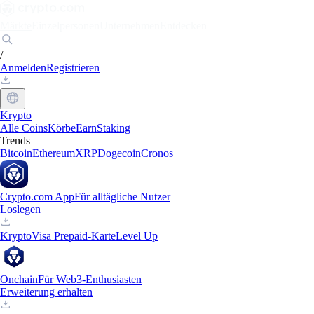
Märkte
Einzelpersonen
Unternehmen
Entdecken
/
Anmelden
Registrieren
Krypto
Alle Coins
Körbe
Earn
Staking
Trends
Bitcoin
Ethereum
XRP
Dogecoin
Cronos
Crypto.com App
Für alltägliche Nutzer
Loslegen
Krypto
Visa Prepaid-Karte
Level Up
Onchain
Für Web3-Enthusiasten
Erweiterung erhalten