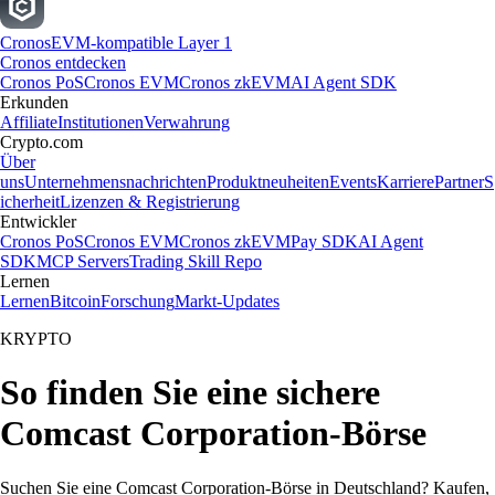
Cronos
EVM-kompatible Layer 1
Cronos entdecken
Cronos PoS
Cronos EVM
Cronos zkEVM
AI Agent SDK
Erkunden
Affiliate
Institutionen
Verwahrung
Crypto.com
Über
uns
Unternehmensnachrichten
Produktneuheiten
Events
Karriere
Partner
S
icherheit
Lizenzen & Registrierung
Entwickler
Cronos PoS
Cronos EVM
Cronos zkEVM
Pay SDK
AI Agent
SDK
MCP Servers
Trading Skill Repo
Lernen
Lernen
Bitcoin
Forschung
Markt-Updates
KRYPTO
So finden Sie eine sichere
Comcast Corporation-Börse
Suchen Sie eine Comcast Corporation-Börse in Deutschland? Kaufen,