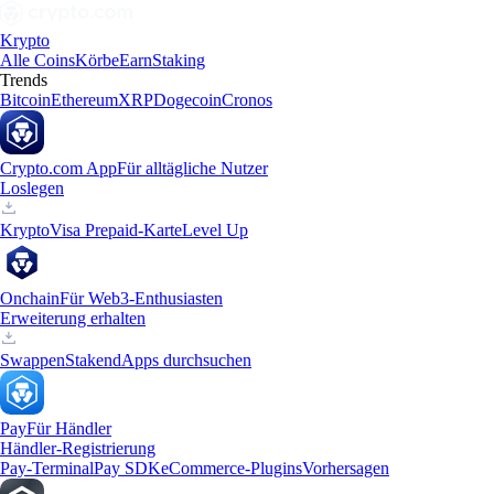
Krypto
Alle Coins
Körbe
Earn
Staking
Trends
Bitcoin
Ethereum
XRP
Dogecoin
Cronos
Crypto.com App
Für alltägliche Nutzer
Loslegen
Krypto
Visa Prepaid-Karte
Level Up
Onchain
Für Web3-Enthusiasten
Erweiterung erhalten
Swappen
Staken
dApps durchsuchen
Pay
Für Händler
Händler-Registrierung
Pay-Terminal
Pay SDK
eCommerce-Plugins
Vorhersagen