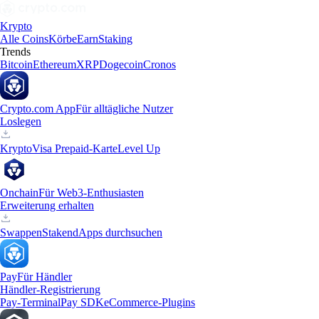
Krypto
Alle Coins
Körbe
Earn
Staking
Trends
Bitcoin
Ethereum
XRP
Dogecoin
Cronos
Crypto.com App
Für alltägliche Nutzer
Loslegen
Krypto
Visa Prepaid-Karte
Level Up
Onchain
Für Web3-Enthusiasten
Erweiterung erhalten
Swappen
Staken
dApps durchsuchen
Pay
Für Händler
Händler-Registrierung
Pay-Terminal
Pay SDK
eCommerce-Plugins