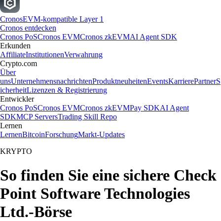
Cronos
EVM-kompatible Layer 1
Cronos entdecken
Cronos PoS
Cronos EVM
Cronos zkEVM
AI Agent SDK
Erkunden
Affiliate
Institutionen
Verwahrung
Crypto.com
Über
uns
Unternehmensnachrichten
Produktneuheiten
Events
Karriere
Partner
S
icherheit
Lizenzen & Registrierung
Entwickler
Cronos PoS
Cronos EVM
Cronos zkEVM
Pay SDK
AI Agent
SDK
MCP Servers
Trading Skill Repo
Lernen
Lernen
Bitcoin
Forschung
Markt-Updates
KRYPTO
So finden Sie eine sichere Check
Point Software Technologies
Ltd.-Börse