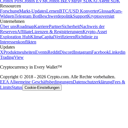
Cronos PoS
Cronos EVM
Cronos zkEVM
Pay SDK
AI Agent SDK
Ressourcen
Forschung
Markt-Updates
Lernen
BTC/USD Konverter
Glossar
Kurs-
Widgets
Telegram Bot
Beschwerdepolitik
Support
Kryptooversigt
Unternehmen
Über uns
Roadmap
Karriere
Partner
Sicherheit
Nachweis der
Reserven
Affiliate
Lizenzen & Registrierungen
Krypto-Asset
Exploration Hub
Klima
Capital
Verifizieren
Richtlinie zu
Interessenkonflikten
Updates
X
Produktneuheiten
Events
Reddit
Discord
Instagram
Facebook
Linkedin
TradingView
Cryptocurrency in Every Wallet™
Copyright © 2018 - 2026 Crypto.com. Alle Rechte vorbehalten.
EEA Allgemeine Geschäftsbedingungen
Datenschutzerklärung
Fees &
Limits
Status
Cookie-Einstellungen