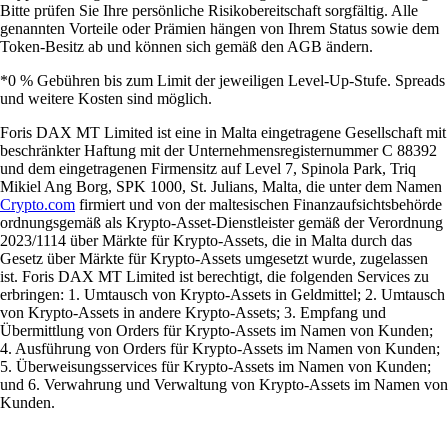
Bitte prüfen Sie Ihre persönliche Risikobereitschaft sorgfältig. Alle
genannten Vorteile oder Prämien hängen von Ihrem Status sowie dem
Token-Besitz ab und können sich gemäß den AGB ändern.
*0 % Gebühren bis zum Limit der jeweiligen Level-Up-Stufe. Spreads
und weitere Kosten sind möglich.
Foris DAX MT Limited ist eine in Malta eingetragene Gesellschaft mit
beschränkter Haftung mit der Unternehmensregisternummer C 88392
und dem eingetragenen Firmensitz auf Level 7, Spinola Park, Triq
Mikiel Ang Borg, SPK 1000, St. Julians, Malta, die unter dem Namen
Crypto.com
firmiert und von der maltesischen Finanzaufsichtsbehörde
ordnungsgemäß als Krypto-Asset-Dienstleister gemäß der Verordnung
2023/1114 über Märkte für Krypto-Assets, die in Malta durch das
Gesetz über Märkte für Krypto-Assets umgesetzt wurde, zugelassen
ist. Foris DAX MT Limited ist berechtigt, die folgenden Services zu
erbringen: 1. Umtausch von Krypto-Assets in Geldmittel; 2. Umtausch
von Krypto-Assets in andere Krypto-Assets; 3. Empfang und
Übermittlung von Orders für Krypto-Assets im Namen von Kunden;
4. Ausführung von Orders für Krypto-Assets im Namen von Kunden;
5. Überweisungsservices für Krypto-Assets im Namen von Kunden;
und 6. Verwahrung und Verwaltung von Krypto-Assets im Namen von
Kunden.