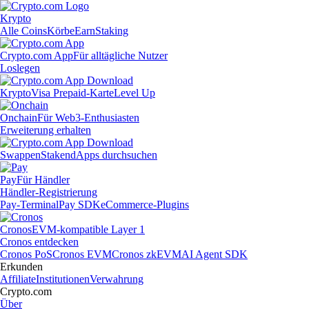
Krypto
Alle Coins
Körbe
Earn
Staking
Crypto.com App
Für alltägliche Nutzer
Loslegen
Krypto
Visa Prepaid-Karte
Level Up
Onchain
Für Web3-Enthusiasten
Erweiterung erhalten
Swappen
Staken
dApps durchsuchen
Pay
Für Händler
Händler-Registrierung
Pay-Terminal
Pay SDK
eCommerce-Plugins
Cronos
EVM-kompatible Layer 1
Cronos entdecken
Cronos PoS
Cronos EVM
Cronos zkEVM
AI Agent SDK
Erkunden
Affiliate
Institutionen
Verwahrung
Crypto.com
Über