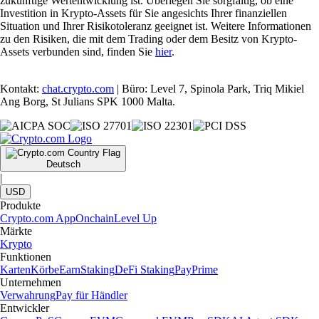
zukünftige Wertentwicklung ist. Überlegen Sie sorgfältig, ob eine
Investition in Krypto-Assets für Sie angesichts Ihrer finanziellen
Situation und Ihrer Risikotoleranz geeignet ist. Weitere Informationen
zu den Risiken, die mit dem Trading oder dem Besitz von Krypto-
Assets verbunden sind, finden Sie
hier
.
Kontakt:
chat.crypto.com
| Büro: Level 7, Spinola Park, Triq Mikiel
Ang Borg, St Julians SPK 1000 Malta.
Deutsch
|
USD
Produkte
Crypto.com App
Onchain
Level Up
Märkte
Krypto
Funktionen
Karten
Körbe
Earn
Staking
DeFi Staking
Pay
Prime
Unternehmen
Verwahrung
Pay für Händler
Entwickler