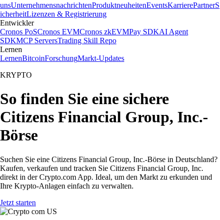
uns
Unternehmensnachrichten
Produktneuheiten
Events
Karriere
Partner
S
icherheit
Lizenzen & Registrierung
Entwickler
Cronos PoS
Cronos EVM
Cronos zkEVM
Pay SDK
AI Agent
SDK
MCP Servers
Trading Skill Repo
Lernen
Lernen
Bitcoin
Forschung
Markt-Updates
KRYPTO
So finden Sie eine sichere
Citizens Financial Group, Inc.-
Börse
Suchen Sie eine Citizens Financial Group, Inc.-Börse in Deutschland?
Kaufen, verkaufen und tracken Sie Citizens Financial Group, Inc.
direkt in der Crypto.com App. Ideal, um den Markt zu erkunden und
Ihre Krypto-Anlagen einfach zu verwalten.
Jetzt starten