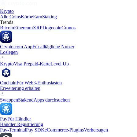
Krypto
Alle Coins
Körbe
Earn
Staking
Trends
Bitcoin
Ethereum
XRP
Dogecoin
Cronos
Crypto.com App
Für alltägliche Nutzer
Loslegen
Krypto
Visa Prepaid-Karte
Level Up
Onchain
Für Web3-Enthusiasten
Erweiterung erhalten
Swappen
Staken
dApps durchsuchen
Pay
Für Händler
Händler-Registrierung
Pay-Terminal
Pay SDK
eCommerce-Plugins
Vorhersagen