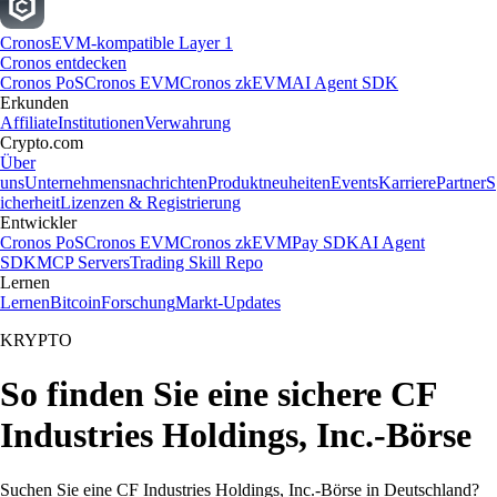
Cronos
EVM-kompatible Layer 1
Cronos entdecken
Cronos PoS
Cronos EVM
Cronos zkEVM
AI Agent SDK
Erkunden
Affiliate
Institutionen
Verwahrung
Crypto.com
Über
uns
Unternehmensnachrichten
Produktneuheiten
Events
Karriere
Partner
S
icherheit
Lizenzen & Registrierung
Entwickler
Cronos PoS
Cronos EVM
Cronos zkEVM
Pay SDK
AI Agent
SDK
MCP Servers
Trading Skill Repo
Lernen
Lernen
Bitcoin
Forschung
Markt-Updates
KRYPTO
So finden Sie eine sichere CF
Industries Holdings, Inc.-Börse
Suchen Sie eine CF Industries Holdings, Inc.-Börse in Deutschland?