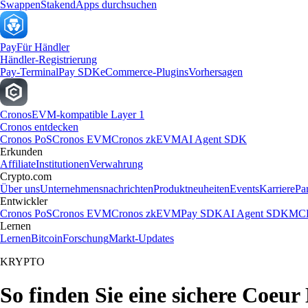
Swappen
Staken
dApps durchsuchen
Pay
Für Händler
Händler-Registrierung
Pay-Terminal
Pay SDK
eCommerce-Plugins
Vorhersagen
Cronos
EVM-kompatible Layer 1
Cronos entdecken
Cronos PoS
Cronos EVM
Cronos zkEVM
AI Agent SDK
Erkunden
Affiliate
Institutionen
Verwahrung
Crypto.com
Über uns
Unternehmensnachrichten
Produktneuheiten
Events
Karriere
Pa
Entwickler
Cronos PoS
Cronos EVM
Cronos zkEVM
Pay SDK
AI Agent SDK
MCP
Lernen
Lernen
Bitcoin
Forschung
Markt-Updates
KRYPTO
So finden Sie eine sichere Coeur