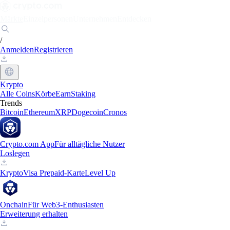
Märkte
Einzelpersonen
Unternehmen
Entdecken
/
Anmelden
Registrieren
Krypto
Alle Coins
Körbe
Earn
Staking
Trends
Bitcoin
Ethereum
XRP
Dogecoin
Cronos
Crypto.com App
Für alltägliche Nutzer
Loslegen
Krypto
Visa Prepaid-Karte
Level Up
Onchain
Für Web3-Enthusiasten
Erweiterung erhalten