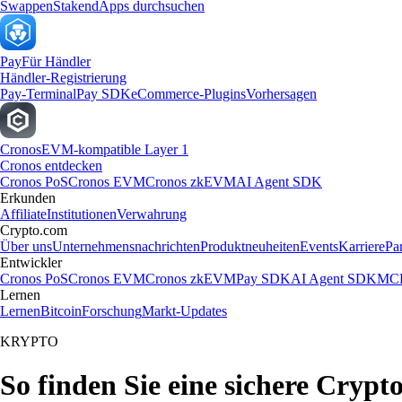
Swappen
Staken
dApps durchsuchen
Pay
Für Händler
Händler-Registrierung
Pay-Terminal
Pay SDK
eCommerce-Plugins
Vorhersagen
Cronos
EVM-kompatible Layer 1
Cronos entdecken
Cronos PoS
Cronos EVM
Cronos zkEVM
AI Agent SDK
Erkunden
Affiliate
Institutionen
Verwahrung
Crypto.com
Über uns
Unternehmensnachrichten
Produktneuheiten
Events
Karriere
Pa
Entwickler
Cronos PoS
Cronos EVM
Cronos zkEVM
Pay SDK
AI Agent SDK
MCP
Lernen
Lernen
Bitcoin
Forschung
Markt-Updates
KRYPTO
So finden Sie eine sichere Cry