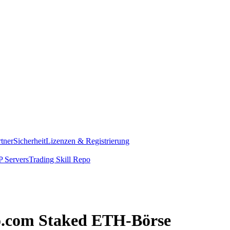
rtner
Sicherheit
Lizenzen & Registrierung
 Servers
Trading Skill Repo
pto.com Staked ETH-Börse