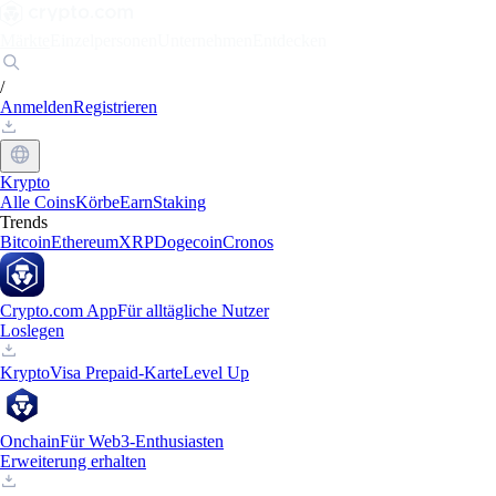
Märkte
Einzelpersonen
Unternehmen
Entdecken
/
Anmelden
Registrieren
Krypto
Alle Coins
Körbe
Earn
Staking
Trends
Bitcoin
Ethereum
XRP
Dogecoin
Cronos
Crypto.com App
Für alltägliche Nutzer
Loslegen
Krypto
Visa Prepaid-Karte
Level Up
Onchain
Für Web3-Enthusiasten
Erweiterung erhalten