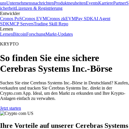
uns
Unternehmensnachrichten
Produktneuheiten
Events
Karriere
Partner
S
icherheit
Lizenzen & Registrierung
Entwickler
Cronos PoS
Cronos EVM
Cronos zkEVM
Pay SDK
AI Agent
SDK
MCP Servers
Trading Skill Repo
Lernen
Lernen
Bitcoin
Forschung
Markt-Updates
KRYPTO
So finden Sie eine sichere
Cerebras Systems Inc.-Börse
Suchen Sie eine Cerebras Systems Inc.-Börse in Deutschland? Kaufen,
verkaufen und tracken Sie Cerebras Systems Inc. direkt in der
Crypto.com App. Ideal, um den Markt zu erkunden und Ihre Krypto-
Anlagen einfach zu verwalten.
Jetzt starten
Ihre Vorteile auf unserer Cerebras Systems