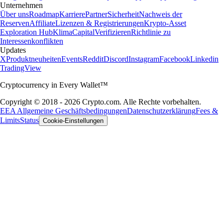
Unternehmen
Über uns
Roadmap
Karriere
Partner
Sicherheit
Nachweis der
Reserven
Affiliate
Lizenzen & Registrierungen
Krypto-Asset
Exploration Hub
Klima
Capital
Verifizieren
Richtlinie zu
Interessenkonflikten
Updates
X
Produktneuheiten
Events
Reddit
Discord
Instagram
Facebook
Linkedin
TradingView
Cryptocurrency in Every Wallet™
Copyright © 2018 - 2026 Crypto.com. Alle Rechte vorbehalten.
EEA Allgemeine Geschäftsbedingungen
Datenschutzerklärung
Fees &
Limits
Status
Cookie-Einstellungen