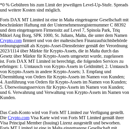
*0 % Gebühren bis zum Limit der jeweiligen Level-Up-Stufe. Spreads
und weitere Kosten sind möglich.
Foris DAX MT Limited ist eine in Malta eingetragene Gesellschaft mit
beschränkter Haftung mit der Unternehmensregisternummer C 88392
und dem eingetragenen Firmensitz auf Level 7, Spinola Park, Triq
Mikiel Ang Borg, SPK 1000, St. Julians, Malta, die unter dem Namen
Crypto.com
firmiert und von der maltesischen Finanzaufsichtsbehörde
ordnungsgemäß als Krypto-Asset-Dienstleister gemäß der Verordnung
2023/1114 über Märkte für Krypto-Assets, die in Malta durch das
Gesetz über Märkte für Krypto-Assets umgesetzt wurde, zugelassen
ist. Foris DAX MT Limited ist berechtigt, die folgenden Services zu
erbringen: 1. Umtausch von Krypto-Assets in Geldmittel; 2. Umtausch
von Krypto-Assets in andere Krypto-Assets; 3. Empfang und
Übermittlung von Orders für Krypto-Assets im Namen von Kunden;
4. Ausführung von Orders für Krypto-Assets im Namen von Kunden;
5. Überweisungsservices für Krypto-Assets im Namen von Kunden;
und 6. Verwahrung und Verwaltung von Krypto-Assets im Namen von
Kunden.
Das Cash-Konto wird von Foris MT Limited zur Verfügung gestellt.
Die
Crypto.com
Visa Karte wird von Foris MT Limited gemäß ihrer
Visa Principal Member (Issuing) Lizenz ausgestellt und beworben.
Foris MT Limited ist eine in Malta eingetragene Gesellschaft mit