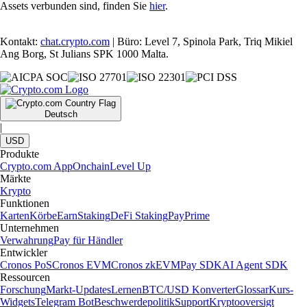
Assets verbunden sind, finden Sie
hier
.
Kontakt:
chat.crypto.com
| Büro: Level 7, Spinola Park, Triq Mikiel
Ang Borg, St Julians SPK 1000 Malta.
Deutsch
|
USD
Produkte
Crypto.com App
Onchain
Level Up
Märkte
Krypto
Funktionen
Karten
Körbe
Earn
Staking
DeFi Staking
Pay
Prime
Unternehmen
Verwahrung
Pay für Händler
Entwickler
Cronos PoS
Cronos EVM
Cronos zkEVM
Pay SDK
AI Agent SDK
Ressourcen
Forschung
Markt-Updates
Lernen
BTC/USD Konverter
Glossar
Kurs-
Widgets
Telegram Bot
Beschwerdepolitik
Support
Kryptooversigt