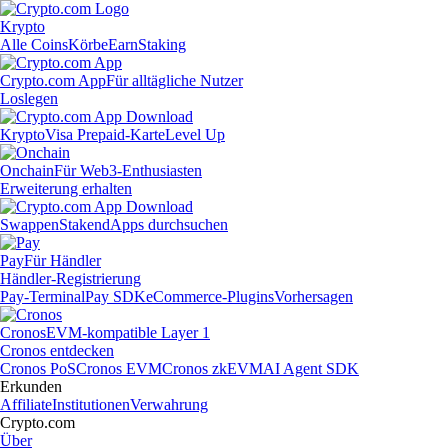
Krypto
Alle Coins
Körbe
Earn
Staking
Crypto.com App
Für alltägliche Nutzer
Loslegen
Krypto
Visa Prepaid-Karte
Level Up
Onchain
Für Web3-Enthusiasten
Erweiterung erhalten
Swappen
Staken
dApps durchsuchen
Pay
Für Händler
Händler-Registrierung
Pay-Terminal
Pay SDK
eCommerce-Plugins
Vorhersagen
Cronos
EVM-kompatible Layer 1
Cronos entdecken
Cronos PoS
Cronos EVM
Cronos zkEVM
AI Agent SDK
Erkunden
Affiliate
Institutionen
Verwahrung
Crypto.com
Über