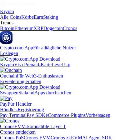
Krypto
Alle Coins
Körbe
Earn
Staking
Trends
Bitcoin
Ethereum
XRP
Dogecoin
Cronos
Crypto.com App
Für alltägliche Nutzer
Loslegen
Krypto
Visa Prepaid-Karte
Level Up
Onchain
Für Web3-Enthusiasten
Erweiterung erhalten
Swappen
Staken
dApps durchsuchen
Pay
Für Händler
Händler-Registrierung
Pay-Terminal
Pay SDK
eCommerce-Plugins
Vorhersagen
Cronos
EVM-kompatible Layer 1
Cronos entdecken
Cronos PoS
Cronos EVM
Cronos zkEVM
AI Agent SDK