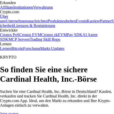
Erkunden
Affiliate
Institutionen
Verwahrung
Crypto.com
Über
uns
Unternehmensnachrichten
Produktneuheiten
Events
Karriere
Partner
S
icherheit
Lizenzen & Registrierung
Entwickler
Cronos PoS
Cronos EVM
Cronos zkEVM
Pay SDK
AI Agent
SDK
MCP Servers
Trading Skill Repo
Lernen
Lernen
Bitcoin
Forschung
Markt-Updates
KRYPTO
So finden Sie eine sichere
Cardinal Health, Inc.-Börse
Suchen Sie eine Cardinal Health, Inc.-Börse in Deutschland? Kaufen,
verkaufen und tracken Sie Cardinal Health, Inc. direkt in der
Crypto.com App. Ideal, um den Markt zu erkunden und Ihre Krypto-
Anlagen einfach zu verwalten.
Jetzt starten