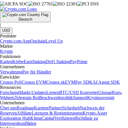
Deutsch
|
USD
Produkte
Crypto.com App
Onchain
Level Up
Märkte
Krypto
Funktionen
Karten
Körbe
Earn
Staking
DeFi Staking
Pay
Prime
Unternehmen
Verwahrung
Pay für Händler
Entwickler
Cronos PoS
Cronos EVM
Cronos zkEVM
Pay SDK
AI Agent SDK
Ressourcen
Forschung
Markt-Updates
Lernen
BTC/USD Konverter
Glossar
Kurs-
Widgets
Telegram Bot
Beschwerdepolitik
Support
Kryptooversigt
Unternehmen
Über uns
Roadmap
Karriere
Partner
Sicherheit
Nachweis der
Reserven
Affiliate
Lizenzen & Registrierungen
Krypto-Asset
Exploration Hub
Klima
Capital
Verifizieren
Richtlinie zu
Interessenkonflikten