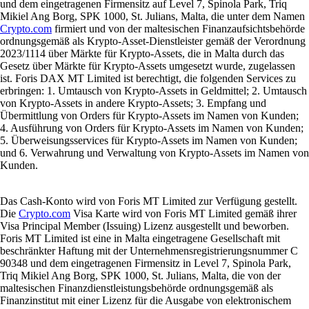
und dem eingetragenen Firmensitz auf Level 7, Spinola Park, Triq
Mikiel Ang Borg, SPK 1000, St. Julians, Malta, die unter dem Namen
Crypto.com
firmiert und von der maltesischen Finanzaufsichtsbehörde
ordnungsgemäß als Krypto-Asset-Dienstleister gemäß der Verordnung
2023/1114 über Märkte für Krypto-Assets, die in Malta durch das
Gesetz über Märkte für Krypto-Assets umgesetzt wurde, zugelassen
ist. Foris DAX MT Limited ist berechtigt, die folgenden Services zu
erbringen: 1. Umtausch von Krypto-Assets in Geldmittel; 2. Umtausch
von Krypto-Assets in andere Krypto-Assets; 3. Empfang und
Übermittlung von Orders für Krypto-Assets im Namen von Kunden;
4. Ausführung von Orders für Krypto-Assets im Namen von Kunden;
5. Überweisungsservices für Krypto-Assets im Namen von Kunden;
und 6. Verwahrung und Verwaltung von Krypto-Assets im Namen von
Kunden.
Das Cash-Konto wird von Foris MT Limited zur Verfügung gestellt.
Die
Crypto.com
Visa Karte wird von Foris MT Limited gemäß ihrer
Visa Principal Member (Issuing) Lizenz ausgestellt und beworben.
Foris MT Limited ist eine in Malta eingetragene Gesellschaft mit
beschränkter Haftung mit der Unternehmensregistrierungsnummer C
90348 und dem eingetragenen Firmensitz in Level 7, Spinola Park,
Triq Mikiel Ang Borg, SPK 1000, St. Julians, Malta, die von der
maltesischen Finanzdienstleistungsbehörde ordnungsgemäß als
Finanzinstitut mit einer Lizenz für die Ausgabe von elektronischem