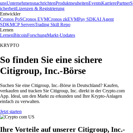
uns
Unternehmensnachrichten
Produktneuheiten
Events
Karriere
Partner
S
icherheit
Lizenzen & Registrierung
Entwickler
Cronos PoS
Cronos EVM
Cronos zkEVM
Pay SDK
AI Agent
SDK
MCP Servers
Trading Skill Repo
Lernen
Lernen
Bitcoin
Forschung
Markt-Updates
KRYPTO
So finden Sie eine sichere
Citigroup, Inc.-Börse
Suchen Sie eine Citigroup, Inc.-Börse in Deutschland? Kaufen,
verkaufen und tracken Sie Citigroup, Inc. direkt in der Crypto.com
App. Ideal, um den Markt zu erkunden und Ihre Krypto-Anlagen
einfach zu verwalten.
Jetzt starten
Ihre Vorteile auf unserer Citigroup, Inc.-