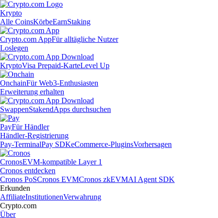
Krypto
Alle Coins
Körbe
Earn
Staking
Crypto.com App
Für alltägliche Nutzer
Loslegen
Krypto
Visa Prepaid-Karte
Level Up
Onchain
Für Web3-Enthusiasten
Erweiterung erhalten
Swappen
Staken
dApps durchsuchen
Pay
Für Händler
Händler-Registrierung
Pay-Terminal
Pay SDK
eCommerce-Plugins
Vorhersagen
Cronos
EVM-kompatible Layer 1
Cronos entdecken
Cronos PoS
Cronos EVM
Cronos zkEVM
AI Agent SDK
Erkunden
Affiliate
Institutionen
Verwahrung
Crypto.com
Über