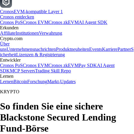
Cronos
EVM-kompatible Layer 1
Cronos entdecken
Cronos PoS
Cronos EVM
Cronos zkEVM
AI Agent SDK
Erkunden
Affiliate
Institutionen
Verwahrung
Crypto.com
Über
uns
Unternehmensnachrichten
Produktneuheiten
Events
Karriere
Partner
S
icherheit
Lizenzen & Registrierung
Entwickler
Cronos PoS
Cronos EVM
Cronos zkEVM
Pay SDK
AI Agent
SDK
MCP Servers
Trading Skill Repo
Lernen
Lernen
Bitcoin
Forschung
Markt-Updates
KRYPTO
So finden Sie eine sichere
Blackstone Secured Lending
Fund-Börse