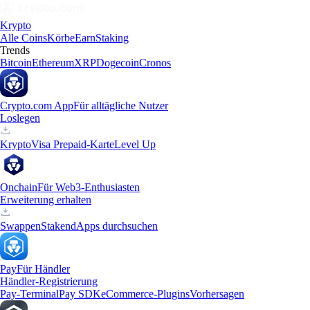
Krypto
Alle Coins
Körbe
Earn
Staking
Trends
Bitcoin
Ethereum
XRP
Dogecoin
Cronos
Crypto.com App
Für alltägliche Nutzer
Loslegen
Krypto
Visa Prepaid-Karte
Level Up
Onchain
Für Web3-Enthusiasten
Erweiterung erhalten
Swappen
Staken
dApps durchsuchen
Pay
Für Händler
Händler-Registrierung
Pay-Terminal
Pay SDK
eCommerce-Plugins
Vorhersagen