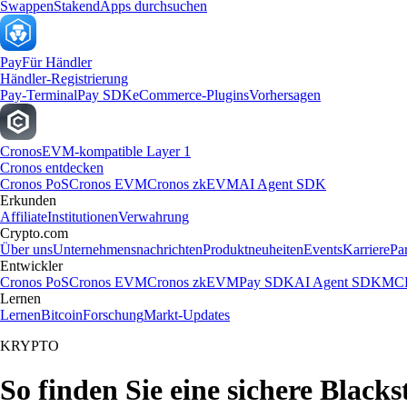
Swappen
Staken
dApps durchsuchen
Pay
Für Händler
Händler-Registrierung
Pay-Terminal
Pay SDK
eCommerce-Plugins
Vorhersagen
Cronos
EVM-kompatible Layer 1
Cronos entdecken
Cronos PoS
Cronos EVM
Cronos zkEVM
AI Agent SDK
Erkunden
Affiliate
Institutionen
Verwahrung
Crypto.com
Über uns
Unternehmensnachrichten
Produktneuheiten
Events
Karriere
Pa
Entwickler
Cronos PoS
Cronos EVM
Cronos zkEVM
Pay SDK
AI Agent SDK
MCP
Lernen
Lernen
Bitcoin
Forschung
Markt-Updates
KRYPTO
So finden Sie eine sichere Blacks