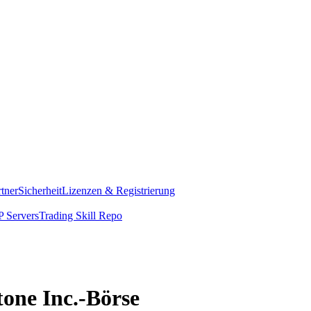
rtner
Sicherheit
Lizenzen & Registrierung
 Servers
Trading Skill Repo
tone Inc.-Börse