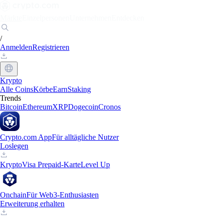
Märkte
Einzelpersonen
Unternehmen
Entdecken
/
Anmelden
Registrieren
Krypto
Alle Coins
Körbe
Earn
Staking
Trends
Bitcoin
Ethereum
XRP
Dogecoin
Cronos
Crypto.com App
Für alltägliche Nutzer
Loslegen
Krypto
Visa Prepaid-Karte
Level Up
Onchain
Für Web3-Enthusiasten
Erweiterung erhalten