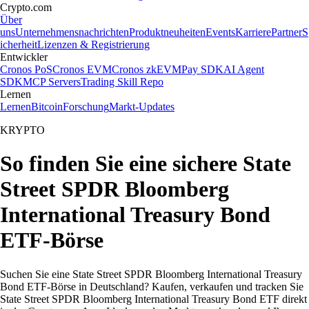
Crypto.com
Über
uns
Unternehmensnachrichten
Produktneuheiten
Events
Karriere
Partner
S
icherheit
Lizenzen & Registrierung
Entwickler
Cronos PoS
Cronos EVM
Cronos zkEVM
Pay SDK
AI Agent
SDK
MCP Servers
Trading Skill Repo
Lernen
Lernen
Bitcoin
Forschung
Markt-Updates
KRYPTO
So finden Sie eine sichere State
Street SPDR Bloomberg
International Treasury Bond
ETF-Börse
Suchen Sie eine State Street SPDR Bloomberg International Treasury
Bond ETF-Börse in Deutschland? Kaufen, verkaufen und tracken Sie
State Street SPDR Bloomberg International Treasury Bond ETF direkt