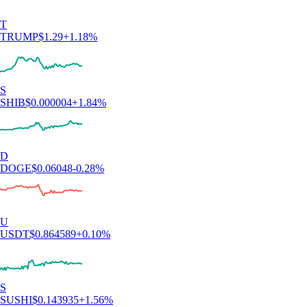
T
TRUMP
$
1.29
+
1.18
%
S
SHIB
$
0.000004
+
1.84
%
D
DOGE
$
0.06048
-0.28
%
U
USDT
$
0.864589
+
0.10
%
S
SUSHI
$
0.143935
+
1.56
%