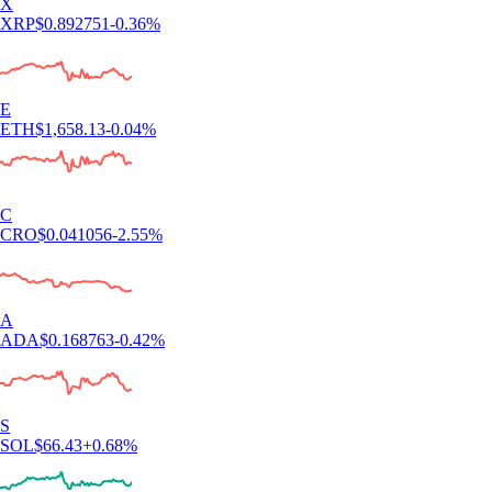
X
XRP
$
0.892751
-0.36
%
E
ETH
$
1,658.13
-0.04
%
C
CRO
$
0.041056
-2.55
%
A
ADA
$
0.168763
-0.42
%
S
SOL
$
66.43
+
0.68
%