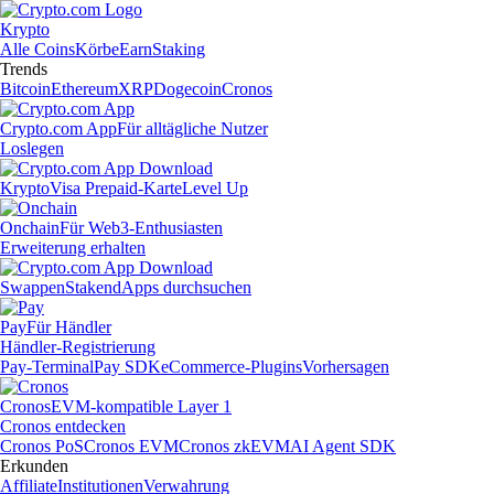
Krypto
Alle Coins
Körbe
Earn
Staking
Trends
Bitcoin
Ethereum
XRP
Dogecoin
Cronos
Crypto.com App
Für alltägliche Nutzer
Loslegen
Krypto
Visa Prepaid-Karte
Level Up
Onchain
Für Web3-Enthusiasten
Erweiterung erhalten
Swappen
Staken
dApps durchsuchen
Pay
Für Händler
Händler-Registrierung
Pay-Terminal
Pay SDK
eCommerce-Plugins
Vorhersagen
Cronos
EVM-kompatible Layer 1
Cronos entdecken
Cronos PoS
Cronos EVM
Cronos zkEVM
AI Agent SDK
Erkunden
Affiliate
Institutionen
Verwahrung