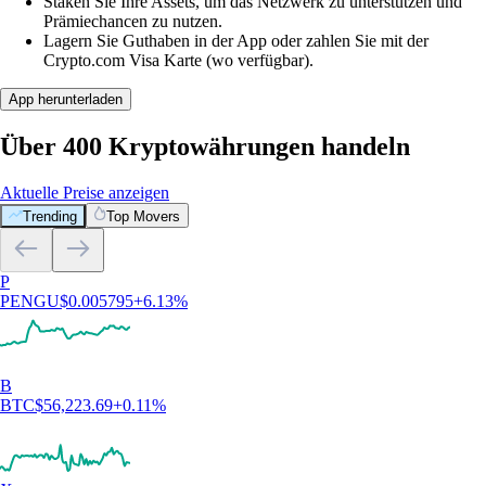
Staken Sie Ihre Assets, um das Netzwerk zu unterstützen und
Prämiechancen zu nutzen.
Lagern Sie Guthaben in der App oder zahlen Sie mit der
Crypto.com Visa Karte (wo verfügbar).
App herunterladen
Über 400 Kryptowährungen handeln
Aktuelle Preise anzeigen
Trending
Top Movers
P
PENGU
$
0.005795
+
6.13
%
B
BTC
$
56,223.69
+
0.11
%