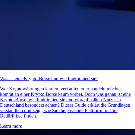
Was ist eine Krypto-Börse und wie funktioniert sie?
Wer Kryptowährungen kaufen, verkaufen oder handeln möchte,
kommt an einer Krypto-Börse kaum vorbei. Doch was genau ist eine
Krypto-Börse, wie funktioniert sie und worauf sollten Nutzer in
Deutschland besonders achten? Dieser Guide erklärt die Grundlagen
verständlich und zeigt, wie Sie die passende Plattform für Ihre
Bedürfnisse finden.
Learn more