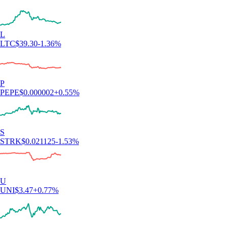
L
LTC
$
39.30
-1.36
%
P
PEPE
$
0.000002
+
0.55
%
S
STRK
$
0.021125
-1.53
%
U
UNI
$
3.47
+
0.77
%