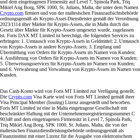
und dem eingetragenen Firmensitz auf Level 7, Spinola Park, Triq
Mikiel Ang Borg, SPK 1000, St. Julians, Malta, die unter dem Namen
Crypto.com
firmiert und von der maltesischen Finanzaufsichtsbehörde
ordnungsgemäß als Krypto-Asset-Dienstleister gemäß der Verordnung
2023/1114 über Märkte für Krypto-Assets, die in Malta durch das
Gesetz über Märkte für Krypto-Assets umgesetzt wurde, zugelassen
ist. Foris DAX MT Limited ist berechtigt, die folgenden Services zu
erbringen: 1. Umtausch von Krypto-Assets in Geldmittel; 2. Umtausch
von Krypto-Assets in andere Krypto-Assets; 3. Empfang und
Übermittlung von Orders für Krypto-Assets im Namen von Kunden;
4. Ausführung von Orders für Krypto-Assets im Namen von Kunden;
5. Überweisungsservices für Krypto-Assets im Namen von Kunden;
und 6. Verwahrung und Verwaltung von Krypto-Assets im Namen von
Kunden.
Das Cash-Konto wird von Foris MT Limited zur Verfügung gestellt.
Die
Crypto.com
Visa Karte wird von Foris MT Limited gemäß ihrer
Visa Principal Member (Issuing) Lizenz ausgestellt und beworben.
Foris MT Limited ist eine in Malta eingetragene Gesellschaft mit
beschränkter Haftung mit der Unternehmensregistrierungsnummer C
90348 und dem eingetragenen Firmensitz in Level 7, Spinola Park,
Triq Mikiel Ang Borg, SPK 1000, St. Julians, Malta, die von der
maltesischen Finanzdienstleistungsbehörde ordnungsgemäß als
Finanzinstitut mit einer Lizenz für die Ausgabe von elektronischem