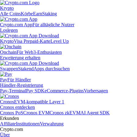
Krypto
Alle Coins
Körbe
Earn
Staking
Crypto.com App
Für alltägliche Nutzer
Loslegen
Krypto
Visa Prepaid-Karte
Level Up
Onchain
Für Web3-Enthusiasten
Erweiterung erhalten
Swappen
Staken
dApps durchsuchen
Pay
Für Händler
Händler-Registrierung
Pay-Terminal
Pay SDK
eCommerce-Plugins
Vorhersagen
Cronos
EVM-kompatible Layer 1
Cronos entdecken
Cronos PoS
Cronos EVM
Cronos zkEVM
AI Agent SDK
Erkunden
Affiliate
Institutionen
Verwahrung
Crypto.com
Über