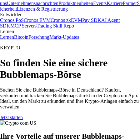
uns
Unternehmensnachrichten
Produktneuheiten
Events
Karriere
Partner
S
icherheit
Lizenzen & Registrierung
Entwickler
Cronos PoS
Cronos EVM
Cronos zkEVM
Pay SDK
AI Agent
SDK
MCP Servers
Trading Skill Repo
Lernen
Lernen
Bitcoin
Forschung
Markt-Updates
KRYPTO
So finden Sie eine sichere
Bubblemaps-Börse
Suchen Sie eine Bubblemaps-Börse in Deutschland? Kaufen,
verkaufen und tracken Sie Bubblemaps direkt in der Crypto.com App.
Ideal, um den Markt zu erkunden und Ihre Krypto-Anlagen einfach zu
verwalten.
Jetzt starten
Ihre Vorteile auf unserer Bubblemaps-