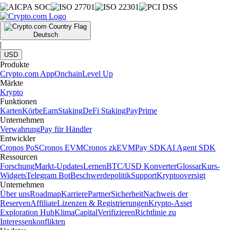
Deutsch
|
USD
Produkte
Crypto.com App
Onchain
Level Up
Märkte
Krypto
Funktionen
Karten
Körbe
Earn
Staking
DeFi Staking
Pay
Prime
Unternehmen
Verwahrung
Pay für Händler
Entwickler
Cronos PoS
Cronos EVM
Cronos zkEVM
Pay SDK
AI Agent SDK
Ressourcen
Forschung
Markt-Updates
Lernen
BTC/USD Konverter
Glossar
Kurs-
Widgets
Telegram Bot
Beschwerdepolitik
Support
Kryptooversigt
Unternehmen
Über uns
Roadmap
Karriere
Partner
Sicherheit
Nachweis der
Reserven
Affiliate
Lizenzen & Registrierungen
Krypto-Asset
Exploration Hub
Klima
Capital
Verifizieren
Richtlinie zu
Interessenkonflikten