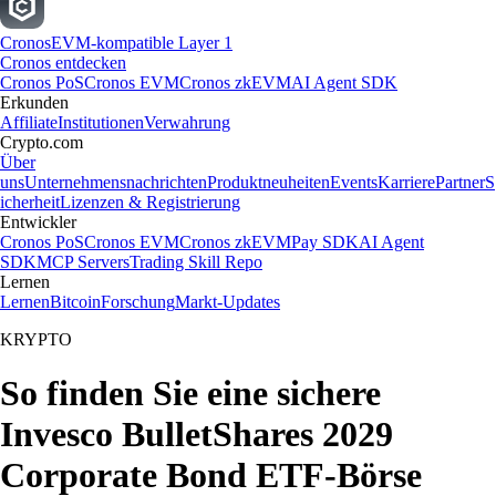
Cronos
EVM-kompatible Layer 1
Cronos entdecken
Cronos PoS
Cronos EVM
Cronos zkEVM
AI Agent SDK
Erkunden
Affiliate
Institutionen
Verwahrung
Crypto.com
Über
uns
Unternehmensnachrichten
Produktneuheiten
Events
Karriere
Partner
S
icherheit
Lizenzen & Registrierung
Entwickler
Cronos PoS
Cronos EVM
Cronos zkEVM
Pay SDK
AI Agent
SDK
MCP Servers
Trading Skill Repo
Lernen
Lernen
Bitcoin
Forschung
Markt-Updates
KRYPTO
So finden Sie eine sichere
Invesco BulletShares 2029
Corporate Bond ETF-Börse