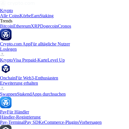
Krypto
Alle Coins
Körbe
Earn
Staking
Trends
Bitcoin
Ethereum
XRP
Dogecoin
Cronos
Crypto.com App
Für alltägliche Nutzer
Loslegen
Krypto
Visa Prepaid-Karte
Level Up
Onchain
Für Web3-Enthusiasten
Erweiterung erhalten
Swappen
Staken
dApps durchsuchen
Pay
Für Händler
Händler-Registrierung
Pay-Terminal
Pay SDK
eCommerce-Plugins
Vorhersagen