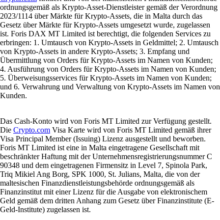
ordnungsgemäß als Krypto-Asset-Dienstleister gemäß der Verordnung
2023/1114 über Märkte für Krypto-Assets, die in Malta durch das
Gesetz über Märkte für Krypto-Assets umgesetzt wurde, zugelassen
ist. Foris DAX MT Limited ist berechtigt, die folgenden Services zu
erbringen: 1. Umtausch von Krypto-Assets in Geldmittel; 2. Umtausch
von Krypto-Assets in andere Krypto-Assets; 3. Empfang und
Übermittlung von Orders für Krypto-Assets im Namen von Kunden;
4. Ausführung von Orders für Krypto-Assets im Namen von Kunden;
5. Überweisungsservices für Krypto-Assets im Namen von Kunden;
und 6. Verwahrung und Verwaltung von Krypto-Assets im Namen von
Kunden.
Das Cash-Konto wird von Foris MT Limited zur Verfügung gestellt.
Die
Crypto.com
Visa Karte wird von Foris MT Limited gemäß ihrer
Visa Principal Member (Issuing) Lizenz ausgestellt und beworben.
Foris MT Limited ist eine in Malta eingetragene Gesellschaft mit
beschränkter Haftung mit der Unternehmensregistrierungsnummer C
90348 und dem eingetragenen Firmensitz in Level 7, Spinola Park,
Triq Mikiel Ang Borg, SPK 1000, St. Julians, Malta, die von der
maltesischen Finanzdienstleistungsbehörde ordnungsgemäß als
Finanzinstitut mit einer Lizenz für die Ausgabe von elektronischem
Geld gemäß dem dritten Anhang zum Gesetz über Finanzinstitute (E-
Geld-Institute) zugelassen ist.