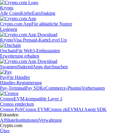
Krypto
Alle Coins
Körbe
Earn
Staking
Crypto.com App
Für alltägliche Nutzer
Loslegen
Krypto
Visa Prepaid-Karte
Level Up
Onchain
Für Web3-Enthusiasten
Erweiterung erhalten
Swappen
Staken
dApps durchsuchen
Pay
Für Händler
Händler-Registrierung
Pay-Terminal
Pay SDK
eCommerce-Plugins
Vorhersagen
Cronos
EVM-kompatible Layer 1
Cronos entdecken
Cronos PoS
Cronos EVM
Cronos zkEVM
AI Agent SDK
Erkunden
Affiliate
Institutionen
Verwahrung
Crypto.com
Über