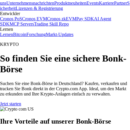
uns
Unternehmensnachrichten
Produktneuheiten
Events
Karriere
Partner
S
icherheit
Lizenzen & Registrierung
Entwickler
Cronos PoS
Cronos EVM
Cronos zkEVM
Pay SDK
AI Agent
SDK
MCP Servers
Trading Skill Repo
Lernen
Lernen
Bitcoin
Forschung
Markt-Updates
KRYPTO
So finden Sie eine sichere Bonk-
Börse
Suchen Sie eine Bonk-Börse in Deutschland? Kaufen, verkaufen und
tracken Sie Bonk direkt in der Crypto.com App. Ideal, um den Markt
zu erkunden und Ihre Krypto-Anlagen einfach zu verwalten.
Jetzt starten
Ihre Vorteile auf unserer Bonk-Börse