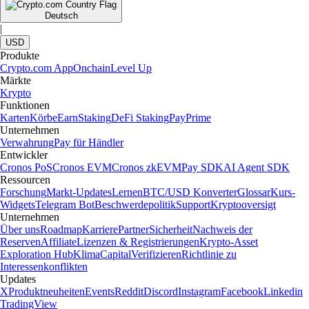
Deutsch
|
USD
Produkte
Crypto.com App
Onchain
Level Up
Märkte
Krypto
Funktionen
Karten
Körbe
Earn
Staking
DeFi Staking
Pay
Prime
Unternehmen
Verwahrung
Pay für Händler
Entwickler
Cronos PoS
Cronos EVM
Cronos zkEVM
Pay SDK
AI Agent SDK
Ressourcen
Forschung
Markt-Updates
Lernen
BTC/USD Konverter
Glossar
Kurs-
Widgets
Telegram Bot
Beschwerdepolitik
Support
Kryptooversigt
Unternehmen
Über uns
Roadmap
Karriere
Partner
Sicherheit
Nachweis der
Reserven
Affiliate
Lizenzen & Registrierungen
Krypto-Asset
Exploration Hub
Klima
Capital
Verifizieren
Richtlinie zu
Interessenkonflikten
Updates
X
Produktneuheiten
Events
Reddit
Discord
Instagram
Facebook
Linkedin
TradingView