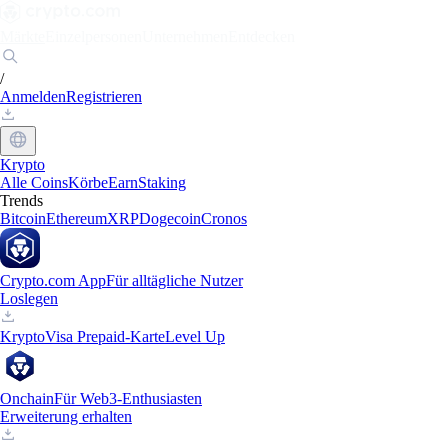
Märkte
Einzelpersonen
Unternehmen
Entdecken
/
Anmelden
Registrieren
Krypto
Alle Coins
Körbe
Earn
Staking
Trends
Bitcoin
Ethereum
XRP
Dogecoin
Cronos
Crypto.com App
Für alltägliche Nutzer
Loslegen
Krypto
Visa Prepaid-Karte
Level Up
Onchain
Für Web3-Enthusiasten
Erweiterung erhalten