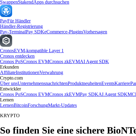
Swappen
Staken
dApps durchsuchen
Pay
Für Händler
Händler-Registrierung
Pay-Terminal
Pay SDK
eCommerce-Plugins
Vorhersagen
Cronos
EVM-kompatible Layer 1
Cronos entdecken
Cronos PoS
Cronos EVM
Cronos zkEVM
AI Agent SDK
Erkunden
Affiliate
Institutionen
Verwahrung
Crypto.com
Über uns
Unternehmensnachrichten
Produktneuheiten
Events
Karriere
Pa
Entwickler
Cronos PoS
Cronos EVM
Cronos zkEVM
Pay SDK
AI Agent SDK
MCP
Lernen
Lernen
Bitcoin
Forschung
Markt-Updates
KRYPTO
So finden Sie eine sichere BioN