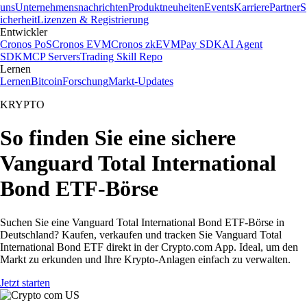
uns
Unternehmensnachrichten
Produktneuheiten
Events
Karriere
Partner
S
icherheit
Lizenzen & Registrierung
Entwickler
Cronos PoS
Cronos EVM
Cronos zkEVM
Pay SDK
AI Agent
SDK
MCP Servers
Trading Skill Repo
Lernen
Lernen
Bitcoin
Forschung
Markt-Updates
KRYPTO
So finden Sie eine sichere
Vanguard Total International
Bond ETF-Börse
Suchen Sie eine Vanguard Total International Bond ETF-Börse in
Deutschland? Kaufen, verkaufen und tracken Sie Vanguard Total
International Bond ETF direkt in der Crypto.com App. Ideal, um den
Markt zu erkunden und Ihre Krypto-Anlagen einfach zu verwalten.
Jetzt starten