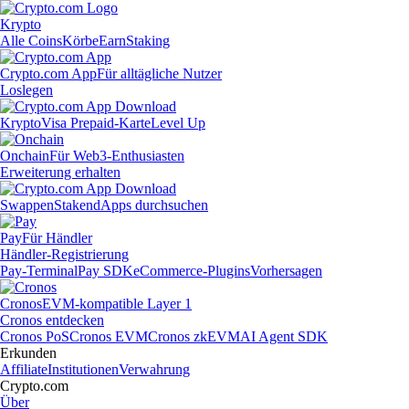
Krypto
Alle Coins
Körbe
Earn
Staking
Crypto.com App
Für alltägliche Nutzer
Loslegen
Krypto
Visa Prepaid-Karte
Level Up
Onchain
Für Web3-Enthusiasten
Erweiterung erhalten
Swappen
Staken
dApps durchsuchen
Pay
Für Händler
Händler-Registrierung
Pay-Terminal
Pay SDK
eCommerce-Plugins
Vorhersagen
Cronos
EVM-kompatible Layer 1
Cronos entdecken
Cronos PoS
Cronos EVM
Cronos zkEVM
AI Agent SDK
Erkunden
Affiliate
Institutionen
Verwahrung
Crypto.com
Über