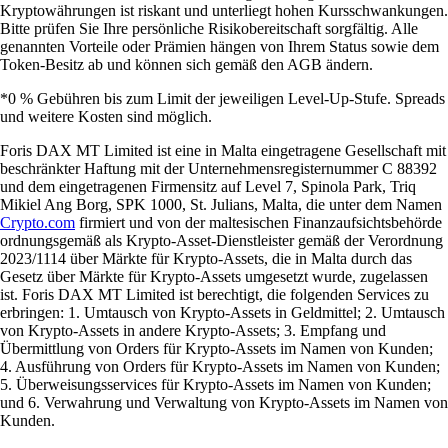
Kryptowährungen ist riskant und unterliegt hohen Kursschwankungen.
Bitte prüfen Sie Ihre persönliche Risikobereitschaft sorgfältig. Alle
genannten Vorteile oder Prämien hängen von Ihrem Status sowie dem
Token-Besitz ab und können sich gemäß den AGB ändern.
*0 % Gebühren bis zum Limit der jeweiligen Level-Up-Stufe. Spreads
und weitere Kosten sind möglich.
Foris DAX MT Limited ist eine in Malta eingetragene Gesellschaft mit
beschränkter Haftung mit der Unternehmensregisternummer C 88392
und dem eingetragenen Firmensitz auf Level 7, Spinola Park, Triq
Mikiel Ang Borg, SPK 1000, St. Julians, Malta, die unter dem Namen
Crypto.com
firmiert und von der maltesischen Finanzaufsichtsbehörde
ordnungsgemäß als Krypto-Asset-Dienstleister gemäß der Verordnung
2023/1114 über Märkte für Krypto-Assets, die in Malta durch das
Gesetz über Märkte für Krypto-Assets umgesetzt wurde, zugelassen
ist. Foris DAX MT Limited ist berechtigt, die folgenden Services zu
erbringen: 1. Umtausch von Krypto-Assets in Geldmittel; 2. Umtausch
von Krypto-Assets in andere Krypto-Assets; 3. Empfang und
Übermittlung von Orders für Krypto-Assets im Namen von Kunden;
4. Ausführung von Orders für Krypto-Assets im Namen von Kunden;
5. Überweisungsservices für Krypto-Assets im Namen von Kunden;
und 6. Verwahrung und Verwaltung von Krypto-Assets im Namen von
Kunden.