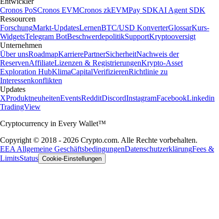
Entwickler
Cronos PoS
Cronos EVM
Cronos zkEVM
Pay SDK
AI Agent SDK
Ressourcen
Forschung
Markt-Updates
Lernen
BTC/USD Konverter
Glossar
Kurs-
Widgets
Telegram Bot
Beschwerdepolitik
Support
Kryptooversigt
Unternehmen
Über uns
Roadmap
Karriere
Partner
Sicherheit
Nachweis der
Reserven
Affiliate
Lizenzen & Registrierungen
Krypto-Asset
Exploration Hub
Klima
Capital
Verifizieren
Richtlinie zu
Interessenkonflikten
Updates
X
Produktneuheiten
Events
Reddit
Discord
Instagram
Facebook
Linkedin
TradingView
Cryptocurrency in Every Wallet™
Copyright © 2018 - 2026 Crypto.com. Alle Rechte vorbehalten.
EEA Allgemeine Geschäftsbedingungen
Datenschutzerklärung
Fees &
Limits
Status
Cookie-Einstellungen