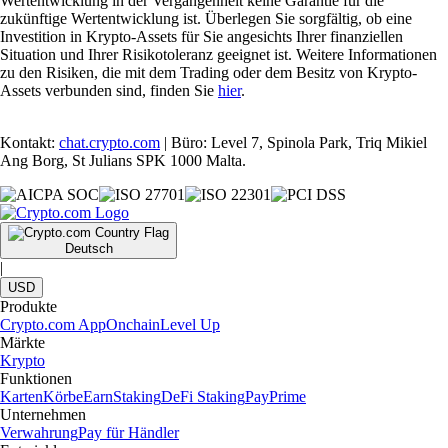
Wertentwicklung in der Vergangenheit keine Garantie für die
zukünftige Wertentwicklung ist. Überlegen Sie sorgfältig, ob eine
Investition in Krypto-Assets für Sie angesichts Ihrer finanziellen
Situation und Ihrer Risikotoleranz geeignet ist. Weitere Informationen
zu den Risiken, die mit dem Trading oder dem Besitz von Krypto-
Assets verbunden sind, finden Sie
hier
.
Kontakt:
chat.crypto.com
| Büro: Level 7, Spinola Park, Triq Mikiel
Ang Borg, St Julians SPK 1000 Malta.
Deutsch
|
USD
Produkte
Crypto.com App
Onchain
Level Up
Märkte
Krypto
Funktionen
Karten
Körbe
Earn
Staking
DeFi Staking
Pay
Prime
Unternehmen
Verwahrung
Pay für Händler