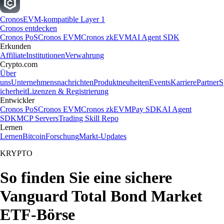
Cronos
EVM-kompatible Layer 1
Cronos entdecken
Cronos PoS
Cronos EVM
Cronos zkEVM
AI Agent SDK
Erkunden
Affiliate
Institutionen
Verwahrung
Crypto.com
Über
uns
Unternehmensnachrichten
Produktneuheiten
Events
Karriere
Partner
S
icherheit
Lizenzen & Registrierung
Entwickler
Cronos PoS
Cronos EVM
Cronos zkEVM
Pay SDK
AI Agent
SDK
MCP Servers
Trading Skill Repo
Lernen
Lernen
Bitcoin
Forschung
Markt-Updates
KRYPTO
So finden Sie eine sichere
Vanguard Total Bond Market
ETF-Börse