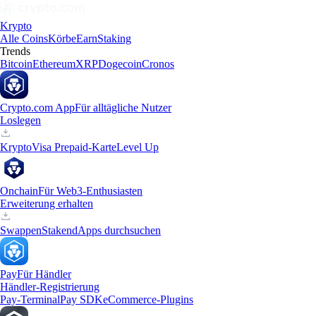
Krypto
Alle Coins
Körbe
Earn
Staking
Trends
Bitcoin
Ethereum
XRP
Dogecoin
Cronos
Crypto.com App
Für alltägliche Nutzer
Loslegen
Krypto
Visa Prepaid-Karte
Level Up
Onchain
Für Web3-Enthusiasten
Erweiterung erhalten
Swappen
Staken
dApps durchsuchen
Pay
Für Händler
Händler-Registrierung
Pay-Terminal
Pay SDK
eCommerce-Plugins