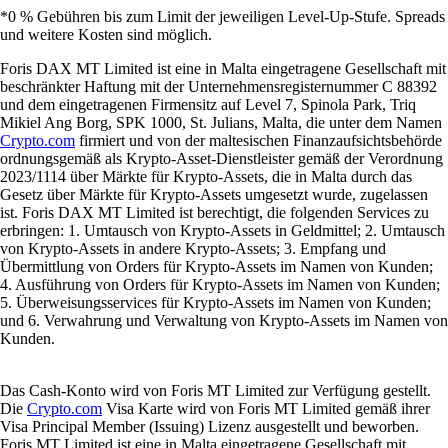
*0 % Gebühren bis zum Limit der jeweiligen Level-Up-Stufe. Spreads
und weitere Kosten sind möglich.
Foris DAX MT Limited ist eine in Malta eingetragene Gesellschaft mit
beschränkter Haftung mit der Unternehmensregisternummer C 88392
und dem eingetragenen Firmensitz auf Level 7, Spinola Park, Triq
Mikiel Ang Borg, SPK 1000, St. Julians, Malta, die unter dem Namen
Crypto.com
firmiert und von der maltesischen Finanzaufsichtsbehörde
ordnungsgemäß als Krypto-Asset-Dienstleister gemäß der Verordnung
2023/1114 über Märkte für Krypto-Assets, die in Malta durch das
Gesetz über Märkte für Krypto-Assets umgesetzt wurde, zugelassen
ist. Foris DAX MT Limited ist berechtigt, die folgenden Services zu
erbringen: 1. Umtausch von Krypto-Assets in Geldmittel; 2. Umtausch
von Krypto-Assets in andere Krypto-Assets; 3. Empfang und
Übermittlung von Orders für Krypto-Assets im Namen von Kunden;
4. Ausführung von Orders für Krypto-Assets im Namen von Kunden;
5. Überweisungsservices für Krypto-Assets im Namen von Kunden;
und 6. Verwahrung und Verwaltung von Krypto-Assets im Namen von
Kunden.
Das Cash-Konto wird von Foris MT Limited zur Verfügung gestellt.
Die
Crypto.com
Visa Karte wird von Foris MT Limited gemäß ihrer
Visa Principal Member (Issuing) Lizenz ausgestellt und beworben.
Foris MT Limited ist eine in Malta eingetragene Gesellschaft mit