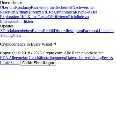
Unternehmen
Über uns
Roadmap
Karriere
Partner
Sicherheit
Nachweis der
Reserven
Affiliate
Lizenzen & Registrierungen
Krypto-Asset
Exploration Hub
Klima
Capital
Verifizieren
Richtlinie zu
Interessenkonflikten
Updates
X
Produktneuheiten
Events
Reddit
Discord
Instagram
Facebook
Linkedin
TradingView
Cryptocurrency in Every Wallet™
Copyright © 2018 - 2026 Crypto.com. Alle Rechte vorbehalten.
EEA Allgemeine Geschäftsbedingungen
Datenschutzerklärung
Fees &
Limits
Status
Cookie-Einstellungen