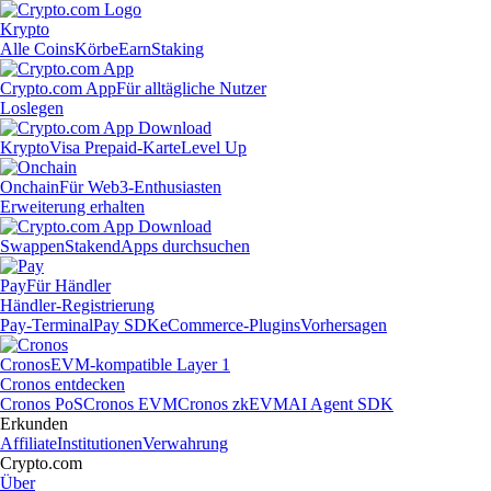
Krypto
Alle Coins
Körbe
Earn
Staking
Crypto.com App
Für alltägliche Nutzer
Loslegen
Krypto
Visa Prepaid-Karte
Level Up
Onchain
Für Web3-Enthusiasten
Erweiterung erhalten
Swappen
Staken
dApps durchsuchen
Pay
Für Händler
Händler-Registrierung
Pay-Terminal
Pay SDK
eCommerce-Plugins
Vorhersagen
Cronos
EVM-kompatible Layer 1
Cronos entdecken
Cronos PoS
Cronos EVM
Cronos zkEVM
AI Agent SDK
Erkunden
Affiliate
Institutionen
Verwahrung
Crypto.com
Über