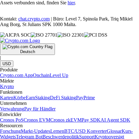
Assets verbunden sind, finden Sie
hier
.
Kontakt:
chat.crypto.com
| Büro: Level 7, Spinola Park, Triq Mikiel
Ang Borg, St Julians SPK 1000 Malta.
Deutsch
|
USD
Produkte
Crypto.com App
Onchain
Level Up
Märkte
Krypto
Funktionen
Karten
Körbe
Earn
Staking
DeFi Staking
Pay
Prime
Unternehmen
Verwahrung
Pay für Händler
Entwickler
Cronos PoS
Cronos EVM
Cronos zkEVM
Pay SDK
AI Agent SDK
Ressourcen
Forschung
Markt-Updates
Lernen
BTC/USD Konverter
Glossar
Kurs-
Widgets
Telegram Bot
Beschwerdepolitik
Support
Kryptooversigt