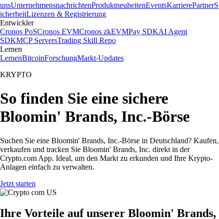
uns
Unternehmensnachrichten
Produktneuheiten
Events
Karriere
Partner
S
icherheit
Lizenzen & Registrierung
Entwickler
Cronos PoS
Cronos EVM
Cronos zkEVM
Pay SDK
AI Agent
SDK
MCP Servers
Trading Skill Repo
Lernen
Lernen
Bitcoin
Forschung
Markt-Updates
KRYPTO
So finden Sie eine sichere
Bloomin' Brands, Inc.-Börse
Suchen Sie eine Bloomin' Brands, Inc.-Börse in Deutschland? Kaufen,
verkaufen und tracken Sie Bloomin' Brands, Inc. direkt in der
Crypto.com App. Ideal, um den Markt zu erkunden und Ihre Krypto-
Anlagen einfach zu verwalten.
Jetzt starten
Ihre Vorteile auf unserer Bloomin' Brands,