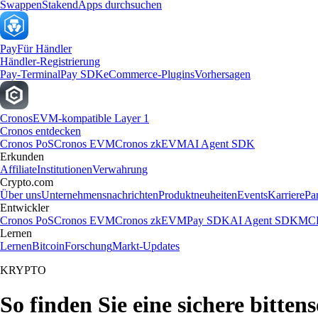
Swappen
Staken
dApps durchsuchen
Pay
Für Händler
Händler-Registrierung
Pay-Terminal
Pay SDK
eCommerce-Plugins
Vorhersagen
Cronos
EVM-kompatible Layer 1
Cronos entdecken
Cronos PoS
Cronos EVM
Cronos zkEVM
AI Agent SDK
Erkunden
Affiliate
Institutionen
Verwahrung
Crypto.com
Über uns
Unternehmensnachrichten
Produktneuheiten
Events
Karriere
Pa
Entwickler
Cronos PoS
Cronos EVM
Cronos zkEVM
Pay SDK
AI Agent SDK
MCP
Lernen
Lernen
Bitcoin
Forschung
Markt-Updates
KRYPTO
So finden Sie eine sichere bitten