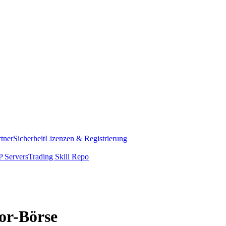
rtner
Sicherheit
Lizenzen & Registrierung
 Servers
Trading Skill Repo
sor-Börse