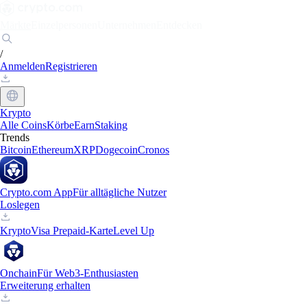
Märkte
Einzelpersonen
Unternehmen
Entdecken
/
Anmelden
Registrieren
Krypto
Alle Coins
Körbe
Earn
Staking
Trends
Bitcoin
Ethereum
XRP
Dogecoin
Cronos
Crypto.com App
Für alltägliche Nutzer
Loslegen
Krypto
Visa Prepaid-Karte
Level Up
Onchain
Für Web3-Enthusiasten
Erweiterung erhalten