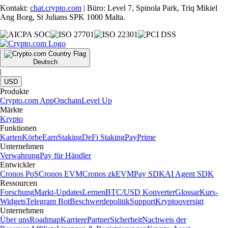
Kontakt:
chat.crypto.com
| Büro: Level 7, Spinola Park, Triq Mikiel
Ang Borg, St Julians SPK 1000 Malta.
Deutsch
|
USD
Produkte
Crypto.com App
Onchain
Level Up
Märkte
Krypto
Funktionen
Karten
Körbe
Earn
Staking
DeFi Staking
Pay
Prime
Unternehmen
Verwahrung
Pay für Händler
Entwickler
Cronos PoS
Cronos EVM
Cronos zkEVM
Pay SDK
AI Agent SDK
Ressourcen
Forschung
Markt-Updates
Lernen
BTC/USD Konverter
Glossar
Kurs-
Widgets
Telegram Bot
Beschwerdepolitik
Support
Kryptooversigt
Unternehmen
Über uns
Roadmap
Karriere
Partner
Sicherheit
Nachweis der