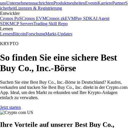
uns
Unternehmensnachrichten
Produktneuheiten
Events
Karriere
Partner
S
icherheit
Lizenzen & Registrierung
Entwickler
Cronos PoS
Cronos EVM
Cronos zkEVM
Pay SDK
AI Agent
SDK
MCP Servers
Trading Skill Repo
Lernen
Lernen
Bitcoin
Forschung
Markt-Updates
KRYPTO
So finden Sie eine sichere Best
Buy Co., Inc.-Börse
Suchen Sie eine Best Buy Co., Inc.-Börse in Deutschland? Kaufen,
verkaufen und tracken Sie Best Buy Co., Inc. direkt in der Crypto.com
App. Ideal, um den Markt zu erkunden und Ihre Krypto-Anlagen
einfach zu verwalten.
Jetzt starten
Ihre Vorteile auf unserer Best Buy Co.,