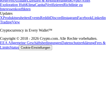
Reserven
Affiliate
Lizenzen & Registrierungen
Krypto-Asset
Exploration Hub
Klima
Capital
Verifizieren
Richtlinie zu
Interessenkonflikten
Updates
X
Produktneuheiten
Events
Reddit
Discord
Instagram
Facebook
Linkedin
TradingView
Cryptocurrency in Every Wallet™
Copyright © 2018 - 2026 Crypto.com. Alle Rechte vorbehalten.
EEA Allgemeine Geschäftsbedingungen
Datenschutzerklärung
Fees &
Limits
Status
Cookie-Einstellungen