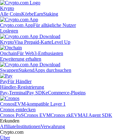
Krypto
Alle Coins
Körbe
Earn
Staking
Crypto.com App
Für alltägliche Nutzer
Loslegen
Krypto
Visa Prepaid-Karte
Level Up
Onchain
Für Web3-Enthusiasten
Erweiterung erhalten
Swappen
Staken
dApps durchsuchen
Pay
Für Händler
Händler-Registrierung
Pay-Terminal
Pay SDK
eCommerce-Plugins
Cronos
EVM-kompatible Layer 1
Cronos entdecken
Cronos PoS
Cronos EVM
Cronos zkEVM
AI Agent SDK
Erkunden
Affiliate
Institutionen
Verwahrung
Crypto.com
Über