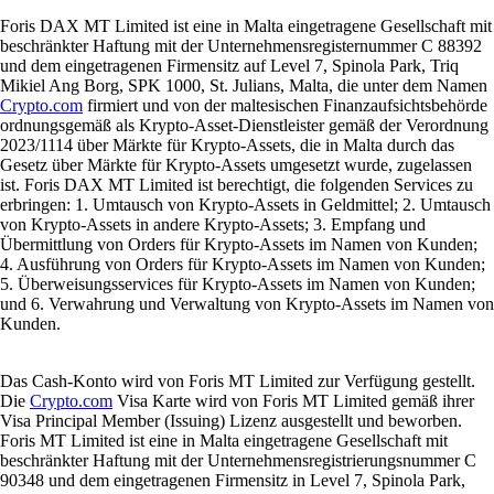
Foris DAX MT Limited ist eine in Malta eingetragene Gesellschaft mit
beschränkter Haftung mit der Unternehmensregisternummer C 88392
und dem eingetragenen Firmensitz auf Level 7, Spinola Park, Triq
Mikiel Ang Borg, SPK 1000, St. Julians, Malta, die unter dem Namen
Crypto.com
firmiert und von der maltesischen Finanzaufsichtsbehörde
ordnungsgemäß als Krypto-Asset-Dienstleister gemäß der Verordnung
2023/1114 über Märkte für Krypto-Assets, die in Malta durch das
Gesetz über Märkte für Krypto-Assets umgesetzt wurde, zugelassen
ist. Foris DAX MT Limited ist berechtigt, die folgenden Services zu
erbringen: 1. Umtausch von Krypto-Assets in Geldmittel; 2. Umtausch
von Krypto-Assets in andere Krypto-Assets; 3. Empfang und
Übermittlung von Orders für Krypto-Assets im Namen von Kunden;
4. Ausführung von Orders für Krypto-Assets im Namen von Kunden;
5. Überweisungsservices für Krypto-Assets im Namen von Kunden;
und 6. Verwahrung und Verwaltung von Krypto-Assets im Namen von
Kunden.
Das Cash-Konto wird von Foris MT Limited zur Verfügung gestellt.
Die
Crypto.com
Visa Karte wird von Foris MT Limited gemäß ihrer
Visa Principal Member (Issuing) Lizenz ausgestellt und beworben.
Foris MT Limited ist eine in Malta eingetragene Gesellschaft mit
beschränkter Haftung mit der Unternehmensregistrierungsnummer C
90348 und dem eingetragenen Firmensitz in Level 7, Spinola Park,