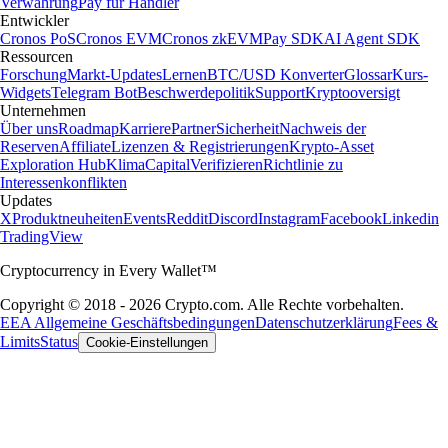
Verwahrung
Pay für Händler
Entwickler
Cronos PoS
Cronos EVM
Cronos zkEVM
Pay SDK
AI Agent SDK
Ressourcen
Forschung
Markt-Updates
Lernen
BTC/USD Konverter
Glossar
Kurs-
Widgets
Telegram Bot
Beschwerdepolitik
Support
Kryptooversigt
Unternehmen
Über uns
Roadmap
Karriere
Partner
Sicherheit
Nachweis der
Reserven
Affiliate
Lizenzen & Registrierungen
Krypto-Asset
Exploration Hub
Klima
Capital
Verifizieren
Richtlinie zu
Interessenkonflikten
Updates
X
Produktneuheiten
Events
Reddit
Discord
Instagram
Facebook
Linkedin
TradingView
Cryptocurrency in Every Wallet™
Copyright © 2018 - 2026 Crypto.com. Alle Rechte vorbehalten.
EEA Allgemeine Geschäftsbedingungen
Datenschutzerklärung
Fees &
Limits
Status
Cookie-Einstellungen