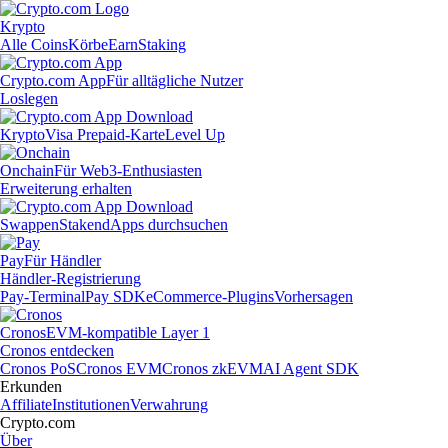
Krypto
Alle Coins
Körbe
Earn
Staking
Crypto.com App
Für alltägliche Nutzer
Loslegen
Krypto
Visa Prepaid-Karte
Level Up
Onchain
Für Web3-Enthusiasten
Erweiterung erhalten
Swappen
Staken
dApps durchsuchen
Pay
Für Händler
Händler-Registrierung
Pay-Terminal
Pay SDK
eCommerce-Plugins
Vorhersagen
Cronos
EVM-kompatible Layer 1
Cronos entdecken
Cronos PoS
Cronos EVM
Cronos zkEVM
AI Agent SDK
Erkunden
Affiliate
Institutionen
Verwahrung
Crypto.com
Über