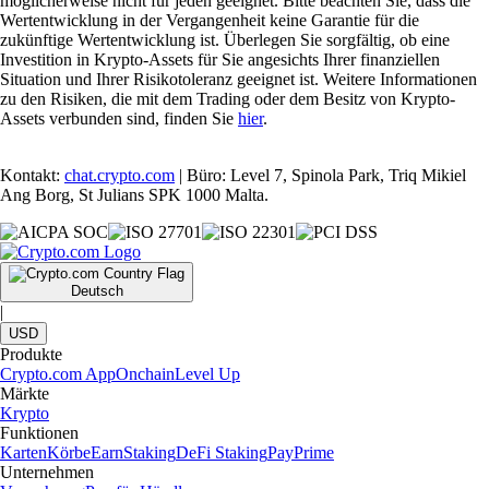
möglicherweise nicht für jeden geeignet. Bitte beachten Sie, dass die
Wertentwicklung in der Vergangenheit keine Garantie für die
zukünftige Wertentwicklung ist. Überlegen Sie sorgfältig, ob eine
Investition in Krypto-Assets für Sie angesichts Ihrer finanziellen
Situation und Ihrer Risikotoleranz geeignet ist. Weitere Informationen
zu den Risiken, die mit dem Trading oder dem Besitz von Krypto-
Assets verbunden sind, finden Sie
hier
.
Kontakt:
chat.crypto.com
| Büro: Level 7, Spinola Park, Triq Mikiel
Ang Borg, St Julians SPK 1000 Malta.
Deutsch
|
USD
Produkte
Crypto.com App
Onchain
Level Up
Märkte
Krypto
Funktionen
Karten
Körbe
Earn
Staking
DeFi Staking
Pay
Prime
Unternehmen