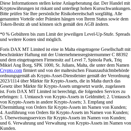
Diese Informationen stellen keine Anlageberatung dar. Der Handel mit
Kryptowährungen ist riskant und unterliegt hohen Kursschwankungen.
Bitte prüfen Sie Ihre persönliche Risikobereitschaft sorgfältig. Alle
genannten Vorteile oder Prämien hängen von Ihrem Status sowie dem
Token-Besitz ab und können sich gemäß den AGB ändern.
*0 % Gebühren bis zum Limit der jeweiligen Level-Up-Stufe. Spreads
und weitere Kosten sind möglich.
Foris DAX MT Limited ist eine in Malta eingetragene Gesellschaft mit
beschränkter Haftung mit der Unternehmensregisternummer C 88392
und dem eingetragenen Firmensitz auf Level 7, Spinola Park, Triq
Mikiel Ang Borg, SPK 1000, St. Julians, Malta, die unter dem Namen
Crypto.com
firmiert und von der maltesischen Finanzaufsichtsbehörde
ordnungsgemäß als Krypto-Asset-Dienstleister gemäß der Verordnung
2023/1114 über Märkte für Krypto-Assets, die in Malta durch das
Gesetz über Märkte für Krypto-Assets umgesetzt wurde, zugelassen
ist. Foris DAX MT Limited ist berechtigt, die folgenden Services zu
erbringen: 1. Umtausch von Krypto-Assets in Geldmittel; 2. Umtausch
von Krypto-Assets in andere Krypto-Assets; 3. Empfang und
Übermittlung von Orders für Krypto-Assets im Namen von Kunden;
4. Ausführung von Orders für Krypto-Assets im Namen von Kunden;
5. Überweisungsservices für Krypto-Assets im Namen von Kunden;
und 6. Verwahrung und Verwaltung von Krypto-Assets im Namen von
Kunden.