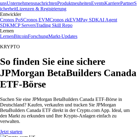
uns
Unternehmensnachrichten
Produktneuheiten
Events
Karriere
Partner
S
icherheit
Lizenzen & Registrierung
Entwickler
Cronos PoS
Cronos EVM
Cronos zkEVM
Pay SDK
AI Agent
SDK
MCP Servers
Trading Skill Repo
Lernen
Lernen
Bitcoin
Forschung
Markt-Updates
KRYPTO
So finden Sie eine sichere
JPMorgan BetaBuilders Canada
ETF-Börse
Suchen Sie eine JPMorgan BetaBuilders Canada ETF-Börse in
Deutschland? Kaufen, verkaufen und tracken Sie JPMorgan
BetaBuilders Canada ETF direkt in der Crypto.com App. Ideal, um
den Markt zu erkunden und Ihre Krypto-Anlagen einfach zu
verwalten.
Jetzt starten