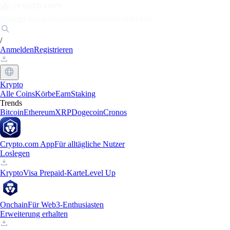
Märkte
Einzelpersonen
Unternehmen
Entdecken
/
Anmelden
Registrieren
Krypto
Alle Coins
Körbe
Earn
Staking
Trends
Bitcoin
Ethereum
XRP
Dogecoin
Cronos
Crypto.com App
Für alltägliche Nutzer
Loslegen
Krypto
Visa Prepaid-Karte
Level Up
Onchain
Für Web3-Enthusiasten
Erweiterung erhalten