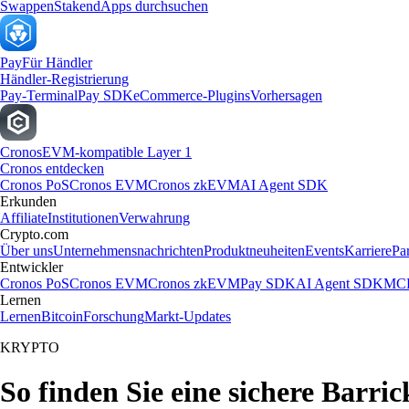
Swappen
Staken
dApps durchsuchen
Pay
Für Händler
Händler-Registrierung
Pay-Terminal
Pay SDK
eCommerce-Plugins
Vorhersagen
Cronos
EVM-kompatible Layer 1
Cronos entdecken
Cronos PoS
Cronos EVM
Cronos zkEVM
AI Agent SDK
Erkunden
Affiliate
Institutionen
Verwahrung
Crypto.com
Über uns
Unternehmensnachrichten
Produktneuheiten
Events
Karriere
Pa
Entwickler
Cronos PoS
Cronos EVM
Cronos zkEVM
Pay SDK
AI Agent SDK
MCP
Lernen
Lernen
Bitcoin
Forschung
Markt-Updates
KRYPTO
So finden Sie eine sichere Barr