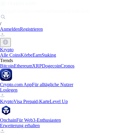
Märkte
Einzelpersonen
Unternehmen
Entdecken
/
Anmelden
Registrieren
Krypto
Alle Coins
Körbe
Earn
Staking
Trends
Bitcoin
Ethereum
XRP
Dogecoin
Cronos
Crypto.com App
Für alltägliche Nutzer
Loslegen
Krypto
Visa Prepaid-Karte
Level Up
Onchain
Für Web3-Enthusiasten
Erweiterung erhalten