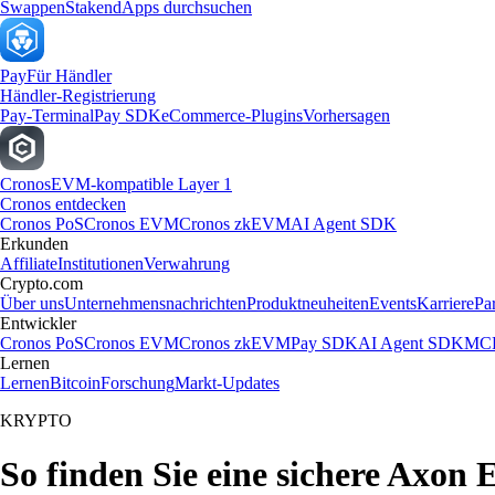
Swappen
Staken
dApps durchsuchen
Pay
Für Händler
Händler-Registrierung
Pay-Terminal
Pay SDK
eCommerce-Plugins
Vorhersagen
Cronos
EVM-kompatible Layer 1
Cronos entdecken
Cronos PoS
Cronos EVM
Cronos zkEVM
AI Agent SDK
Erkunden
Affiliate
Institutionen
Verwahrung
Crypto.com
Über uns
Unternehmensnachrichten
Produktneuheiten
Events
Karriere
Pa
Entwickler
Cronos PoS
Cronos EVM
Cronos zkEVM
Pay SDK
AI Agent SDK
MCP
Lernen
Lernen
Bitcoin
Forschung
Markt-Updates
KRYPTO
So finden Sie eine sichere Axon E