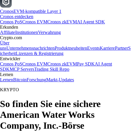
Cronos
EVM-kompatible Layer 1
Cronos entdecken
Cronos PoS
Cronos EVM
Cronos zkEVM
AI Agent SDK
Erkunden
Affiliate
Institutionen
Verwahrung
Crypto.com
Über
uns
Unternehmensnachrichten
Produktneuheiten
Events
Karriere
Partner
S
icherheit
Lizenzen & Registrierung
Entwickler
Cronos PoS
Cronos EVM
Cronos zkEVM
Pay SDK
AI Agent
SDK
MCP Servers
Trading Skill Repo
Lernen
Lernen
Bitcoin
Forschung
Markt-Updates
KRYPTO
So finden Sie eine sichere
American Water Works
Company, Inc.-Börse