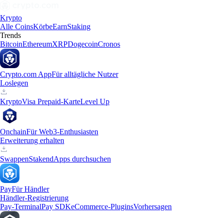
Krypto
Alle Coins
Körbe
Earn
Staking
Trends
Bitcoin
Ethereum
XRP
Dogecoin
Cronos
Crypto.com App
Für alltägliche Nutzer
Loslegen
Krypto
Visa Prepaid-Karte
Level Up
Onchain
Für Web3-Enthusiasten
Erweiterung erhalten
Swappen
Staken
dApps durchsuchen
Pay
Für Händler
Händler-Registrierung
Pay-Terminal
Pay SDK
eCommerce-Plugins
Vorhersagen