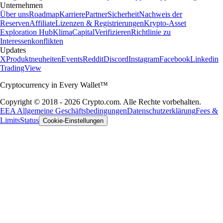
Unternehmen
Über uns
Roadmap
Karriere
Partner
Sicherheit
Nachweis der
Reserven
Affiliate
Lizenzen & Registrierungen
Krypto-Asset
Exploration Hub
Klima
Capital
Verifizieren
Richtlinie zu
Interessenkonflikten
Updates
X
Produktneuheiten
Events
Reddit
Discord
Instagram
Facebook
Linkedin
TradingView
Cryptocurrency in Every Wallet™
Copyright © 2018 - 2026 Crypto.com. Alle Rechte vorbehalten.
EEA Allgemeine Geschäftsbedingungen
Datenschutzerklärung
Fees &
Limits
Status
Cookie-Einstellungen