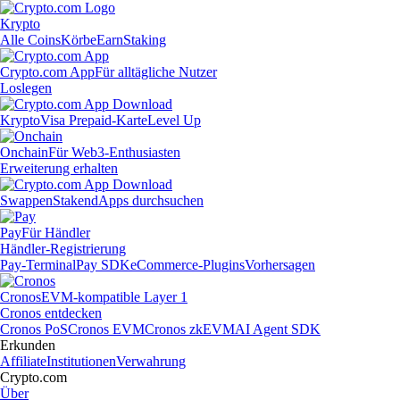
Krypto
Alle Coins
Körbe
Earn
Staking
Crypto.com App
Für alltägliche Nutzer
Loslegen
Krypto
Visa Prepaid-Karte
Level Up
Onchain
Für Web3-Enthusiasten
Erweiterung erhalten
Swappen
Staken
dApps durchsuchen
Pay
Für Händler
Händler-Registrierung
Pay-Terminal
Pay SDK
eCommerce-Plugins
Vorhersagen
Cronos
EVM-kompatible Layer 1
Cronos entdecken
Cronos PoS
Cronos EVM
Cronos zkEVM
AI Agent SDK
Erkunden
Affiliate
Institutionen
Verwahrung
Crypto.com
Über