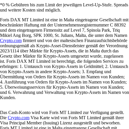
*0 % Gebühren bis zum Limit der jeweiligen Level-Up-Stufe. Spreads
und weitere Kosten sind möglich.
Foris DAX MT Limited ist eine in Malta eingetragene Gesellschaft mit
beschränkter Haftung mit der Unternehmensregisternummer C 88392
und dem eingetragenen Firmensitz auf Level 7, Spinola Park, Triq
Mikiel Ang Borg, SPK 1000, St. Julians, Malta, die unter dem Namen
Crypto.com
firmiert und von der maltesischen Finanzaufsichtsbehörde
ordnungsgemäß als Krypto-Asset-Dienstleister gemäß der Verordnung
2023/1114 über Märkte für Krypto-Assets, die in Malta durch das
Gesetz über Märkte für Krypto-Assets umgesetzt wurde, zugelassen
ist. Foris DAX MT Limited ist berechtigt, die folgenden Services zu
erbringen: 1. Umtausch von Krypto-Assets in Geldmittel; 2. Umtausch
von Krypto-Assets in andere Krypto-Assets; 3. Empfang und
Übermittlung von Orders für Krypto-Assets im Namen von Kunden;
4. Ausführung von Orders für Krypto-Assets im Namen von Kunden;
5. Überweisungsservices für Krypto-Assets im Namen von Kunden;
und 6. Verwahrung und Verwaltung von Krypto-Assets im Namen von
Kunden.
Das Cash-Konto wird von Foris MT Limited zur Verfügung gestellt.
Die
Crypto.com
Visa Karte wird von Foris MT Limited gemäß ihrer
Visa Principal Member (Issuing) Lizenz ausgestellt und beworben.
Foris MT Limited ist eine in Malta eingetragene Gesellschaft mit