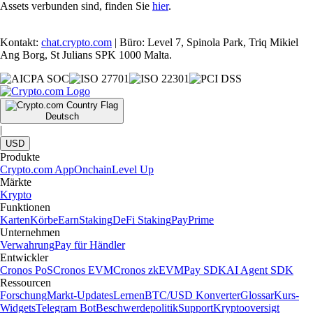
Assets verbunden sind, finden Sie
hier
.
Kontakt:
chat.crypto.com
| Büro: Level 7, Spinola Park, Triq Mikiel
Ang Borg, St Julians SPK 1000 Malta.
Deutsch
|
USD
Produkte
Crypto.com App
Onchain
Level Up
Märkte
Krypto
Funktionen
Karten
Körbe
Earn
Staking
DeFi Staking
Pay
Prime
Unternehmen
Verwahrung
Pay für Händler
Entwickler
Cronos PoS
Cronos EVM
Cronos zkEVM
Pay SDK
AI Agent SDK
Ressourcen
Forschung
Markt-Updates
Lernen
BTC/USD Konverter
Glossar
Kurs-
Widgets
Telegram Bot
Beschwerdepolitik
Support
Kryptooversigt