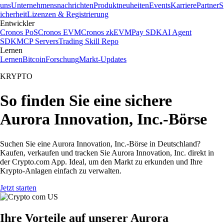
uns
Unternehmensnachrichten
Produktneuheiten
Events
Karriere
Partner
S
icherheit
Lizenzen & Registrierung
Entwickler
Cronos PoS
Cronos EVM
Cronos zkEVM
Pay SDK
AI Agent
SDK
MCP Servers
Trading Skill Repo
Lernen
Lernen
Bitcoin
Forschung
Markt-Updates
KRYPTO
So finden Sie eine sichere
Aurora Innovation, Inc.-Börse
Suchen Sie eine Aurora Innovation, Inc.-Börse in Deutschland?
Kaufen, verkaufen und tracken Sie Aurora Innovation, Inc. direkt in
der Crypto.com App. Ideal, um den Markt zu erkunden und Ihre
Krypto-Anlagen einfach zu verwalten.
Jetzt starten
Ihre Vorteile auf unserer Aurora