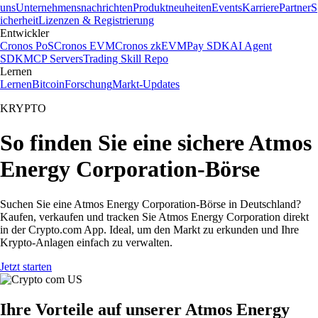
uns
Unternehmensnachrichten
Produktneuheiten
Events
Karriere
Partner
S
icherheit
Lizenzen & Registrierung
Entwickler
Cronos PoS
Cronos EVM
Cronos zkEVM
Pay SDK
AI Agent
SDK
MCP Servers
Trading Skill Repo
Lernen
Lernen
Bitcoin
Forschung
Markt-Updates
KRYPTO
So finden Sie eine sichere Atmos
Energy Corporation-Börse
Suchen Sie eine Atmos Energy Corporation-Börse in Deutschland?
Kaufen, verkaufen und tracken Sie Atmos Energy Corporation direkt
in der Crypto.com App. Ideal, um den Markt zu erkunden und Ihre
Krypto-Anlagen einfach zu verwalten.
Jetzt starten
Ihre Vorteile auf unserer Atmos Energy