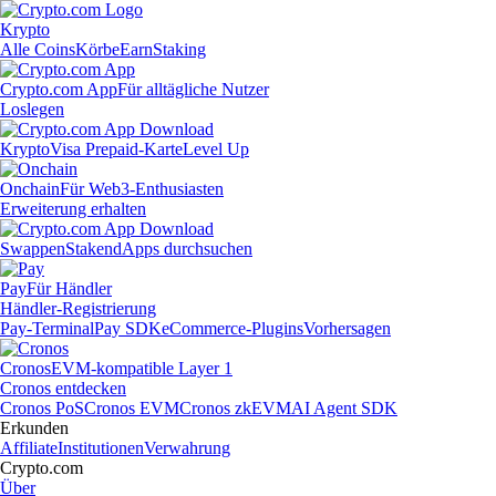
Krypto
Alle Coins
Körbe
Earn
Staking
Crypto.com App
Für alltägliche Nutzer
Loslegen
Krypto
Visa Prepaid-Karte
Level Up
Onchain
Für Web3-Enthusiasten
Erweiterung erhalten
Swappen
Staken
dApps durchsuchen
Pay
Für Händler
Händler-Registrierung
Pay-Terminal
Pay SDK
eCommerce-Plugins
Vorhersagen
Cronos
EVM-kompatible Layer 1
Cronos entdecken
Cronos PoS
Cronos EVM
Cronos zkEVM
AI Agent SDK
Erkunden
Affiliate
Institutionen
Verwahrung
Crypto.com
Über