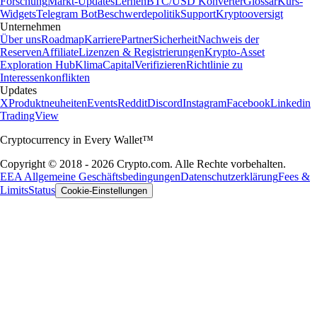
Forschung
Markt-Updates
Lernen
BTC/USD Konverter
Glossar
Kurs-
Widgets
Telegram Bot
Beschwerdepolitik
Support
Kryptooversigt
Unternehmen
Über uns
Roadmap
Karriere
Partner
Sicherheit
Nachweis der
Reserven
Affiliate
Lizenzen & Registrierungen
Krypto-Asset
Exploration Hub
Klima
Capital
Verifizieren
Richtlinie zu
Interessenkonflikten
Updates
X
Produktneuheiten
Events
Reddit
Discord
Instagram
Facebook
Linkedin
TradingView
Cryptocurrency in Every Wallet™
Copyright © 2018 - 2026 Crypto.com. Alle Rechte vorbehalten.
EEA Allgemeine Geschäftsbedingungen
Datenschutzerklärung
Fees &
Limits
Status
Cookie-Einstellungen