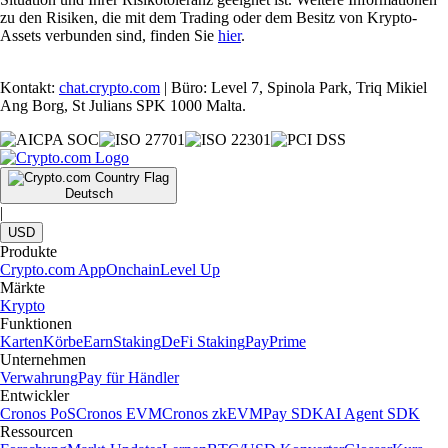
zu den Risiken, die mit dem Trading oder dem Besitz von Krypto-
Assets verbunden sind, finden Sie
hier
.
Kontakt:
chat.crypto.com
| Büro: Level 7, Spinola Park, Triq Mikiel
Ang Borg, St Julians SPK 1000 Malta.
Deutsch
|
USD
Produkte
Crypto.com App
Onchain
Level Up
Märkte
Krypto
Funktionen
Karten
Körbe
Earn
Staking
DeFi Staking
Pay
Prime
Unternehmen
Verwahrung
Pay für Händler
Entwickler
Cronos PoS
Cronos EVM
Cronos zkEVM
Pay SDK
AI Agent SDK
Ressourcen