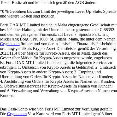
Token-Besitz ab und können sich gemäß den AGB ändern.
*0 % Gebühren bis zum Limit der jeweiligen Level-Up-Stufe. Spreads
und weitere Kosten sind möglich.
Foris DAX MT Limited ist eine in Malta eingetragene Gesellschaft mit
beschränkter Haftung mit der Unternehmensregisternummer C 88392
und dem eingetragenen Firmensitz auf Level 7, Spinola Park, Triq
Mikiel Ang Borg, SPK 1000, St. Julians, Malta, die unter dem Namen
Crypto.com
firmiert und von der maltesischen Finanzaufsichtsbehörde
ordnungsgemäß als Krypto-Asset-Dienstleister gemäß der Verordnung
2023/1114 über Märkte für Krypto-Assets, die in Malta durch das
Gesetz über Märkte für Krypto-Assets umgesetzt wurde, zugelassen
ist. Foris DAX MT Limited ist berechtigt, die folgenden Services zu
erbringen: 1. Umtausch von Krypto-Assets in Geldmittel; 2. Umtausch
von Krypto-Assets in andere Krypto-Assets; 3. Empfang und
Übermittlung von Orders für Krypto-Assets im Namen von Kunden;
4. Ausführung von Orders für Krypto-Assets im Namen von Kunden;
5. Überweisungsservices für Krypto-Assets im Namen von Kunden;
und 6. Verwahrung und Verwaltung von Krypto-Assets im Namen von
Kunden.
Das Cash-Konto wird von Foris MT Limited zur Verfügung gestellt.
Die
Crypto.com
Visa Karte wird von Foris MT Limited gemäß ihrer