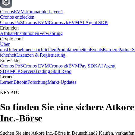
Cronos
EVM-kompatible Layer 1
Cronos entdecken
Cronos PoS
Cronos EVM
Cronos zkEVM
AI Agent SDK
Erkunden
Affiliate
Institutionen
Verwahrung
Crypto.com
Über
uns
Unternehmensnachrichten
Produktneuheiten
Events
Karriere
Partner
S
icherheit
Lizenzen & Registrierung
Entwickler
Cronos PoS
Cronos EVM
Cronos zkEVM
Pay SDK
AI Agent
SDK
MCP Servers
Trading Skill Repo
Lernen
Lernen
Bitcoin
Forschung
Markt-Updates
KRYPTO
So finden Sie eine sichere Atkore
Inc.-Börse
Suchen Sie eine Atkore Inc.-Börse in Deutschland? Kaufen, verkaufen