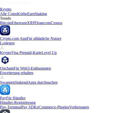
Krypto
Alle Coins
Körbe
Earn
Staking
Trends
Bitcoin
Ethereum
XRP
Dogecoin
Cronos
Crypto.com App
Für alltägliche Nutzer
Loslegen
Krypto
Visa Prepaid-Karte
Level Up
Onchain
Für Web3-Enthusiasten
Erweiterung erhalten
Swappen
Staken
dApps durchsuchen
Pay
Für Händler
Händler-Registrierung
Pay-Terminal
Pay SDK
eCommerce-Plugins
Vorhersagen