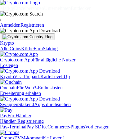
Märkte
Einzelpersonen
Unternehmen
Entdecken
/
Anmelden
Registrieren
Krypto
Alle Coins
Körbe
Earn
Staking
Crypto.com App
Für alltägliche Nutzer
Loslegen
Krypto
Visa Prepaid-Karte
Level Up
Onchain
Für Web3-Enthusiasten
Erweiterung erhalten
Swappen
Staken
dApps durchsuchen
Pay
Für Händler
Händler-Registrierung
Pay-Terminal
Pay SDK
eCommerce-Plugins
Vorhersagen
Cronos
EVM-kompatible Layer 1