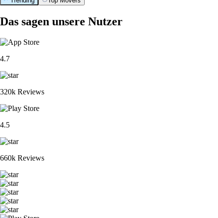
Trending
Top Movers
Das sagen unsere Nutzer
4.7
320k Reviews
4.5
660k Reviews