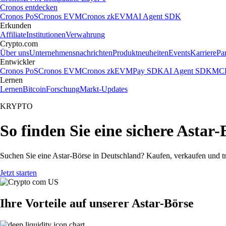
Cronos entdecken
Cronos PoS
Cronos EVM
Cronos zkEVM
AI Agent SDK
Erkunden
Affiliate
Institutionen
Verwahrung
Crypto.com
Über uns
Unternehmensnachrichten
Produktneuheiten
Events
Karriere
Pa
Entwickler
Cronos PoS
Cronos EVM
Cronos zkEVM
Pay SDK
AI Agent SDK
MCP
Lernen
Lernen
Bitcoin
Forschung
Markt-Updates
KRYPTO
So finden Sie eine sichere Astar-
Suchen Sie eine Astar-Börse in Deutschland? Kaufen, verkaufen und t
Jetzt starten
Ihre Vorteile auf unserer Astar-Börse